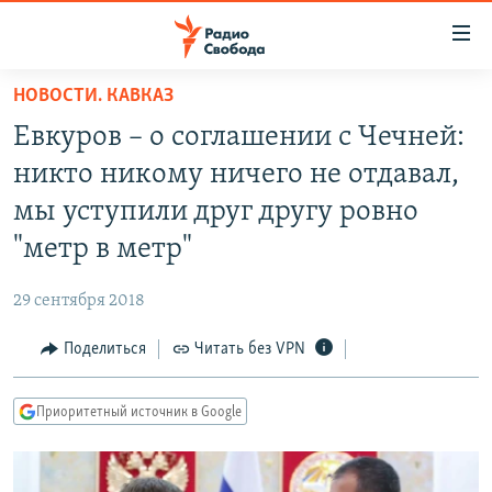
Ссылки
для
упрощенного
НОВОСТИ. КАВКАЗ
ПРОГРАММЫ
доступа
Евкуров – о соглашении с Чечней:
ПОДКАСТЫ
Вернуться
никто никому ничего не отдавал,
к
АВТОРСКИЕ ПРОЕКТЫ
мы уступили друг другу ровно
основному
ЦИТАТЫ СВОБОДЫ
содержанию
"метр в метр"
Вернутся
МНЕНИЯ
к
29 сентября 2018
КУЛЬТУРА
главной
Поделиться
Читать без VPN
навигации
IDEL.РЕАЛИИ
Вернутся
КАВКАЗ.РЕАЛИИ
к
Приоритетный источник в Google
СЕВЕР.РЕАЛИИ
поиску
СИБИРЬ.РЕАЛИИ