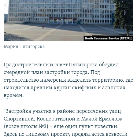
РАСПИСАНИЕ ВЕЩАНИЯ
ПОДПИШИТЕСЬ НА РАССЫЛКУ
СОЦИАЛЬНЫЕ СЕТИ
Мэрия Пятигорска
Градостроительный совет Пятигорска обсудил
очередной план застройки города. Под
Все сайты РСЕ/РС
строительство намерены выделить территорию, где
находится древний курган скифских и аланских
времён.
"Застройка участка в районе пересечения улиц
Спортивной, Кооперативной и Малой Ермолова
(возле школы №3) – еще один пункт повестки.
Здесь по типовому проекту предлагается возвести