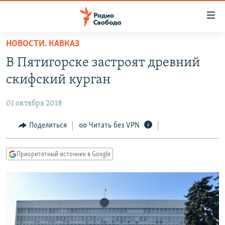
Ссылки
для
упрощенного
НОВОСТИ. КАВКАЗ
ПРОГРАММЫ
доступа
В Пятигорске застроят древний
ПОДКАСТЫ
Вернуться
скифский курган
к
АВТОРСКИЕ ПРОЕКТЫ
основному
01 октября 2018
ЦИТАТЫ СВОБОДЫ
содержанию
Вернутся
МНЕНИЯ
Поделиться
Читать без VPN
к
КУЛЬТУРА
главной
Приоритетный источник в Google
навигации
IDEL.РЕАЛИИ
Вернутся
КАВКАЗ.РЕАЛИИ
к
СЕВЕР.РЕАЛИИ
поиску
СИБИРЬ.РЕАЛИИ