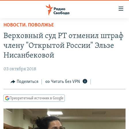
Ссылки
для
упрощенного
НОВОСТИ. ПОВОЛЖЬЕ
ПРОГРАММЫ
доступа
Верховный суд РТ отменил штраф
ПОДКАСТЫ
Вернуться
члену "Открытой России" Эльзе
к
АВТОРСКИЕ ПРОЕКТЫ
Нисанбековой
основному
ЦИТАТЫ СВОБОДЫ
содержанию
03 октября 2018
Вернутся
МНЕНИЯ
к
Поделиться
Читать без VPN
КУЛЬТУРА
главной
навигации
IDEL.РЕАЛИИ
Приоритетный источник в Google
Вернутся
КАВКАЗ.РЕАЛИИ
к
СЕВЕР.РЕАЛИИ
поиску
СИБИРЬ.РЕАЛИИ