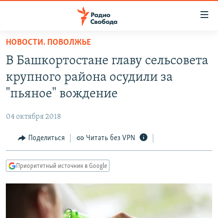
Ссылки
для
упрощенного
НОВОСТИ. ПОВОЛЖЬЕ
ПРОГРАММЫ
доступа
В Башкортостане главу сельсовета
ПОДКАСТЫ
Вернуться
крупного района осудили за
к
АВТОРСКИЕ ПРОЕКТЫ
"пьяное" вождение
основному
ЦИТАТЫ СВОБОДЫ
содержанию
04 октября 2018
Вернутся
МНЕНИЯ
к
Поделиться
Читать без VPN
КУЛЬТУРА
главной
навигации
IDEL.РЕАЛИИ
Приоритетный источник в Google
Вернутся
КАВКАЗ.РЕАЛИИ
к
СЕВЕР.РЕАЛИИ
поиску
СИБИРЬ.РЕАЛИИ