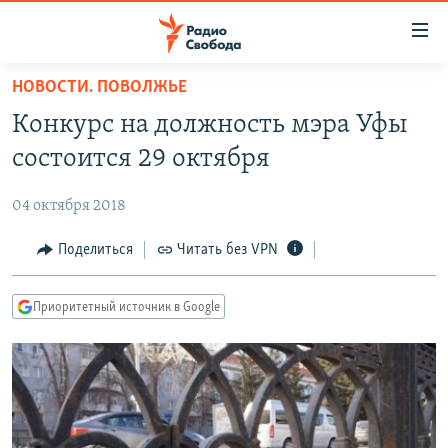
Ссылки
для
упрощенного
НОВОСТИ. ПОВОЛЖЬЕ
ПРОГРАММЫ
доступа
Конкурс на должность мэра Уфы
ПОДКАСТЫ
Вернуться
состоится 29 октября
к
АВТОРСКИЕ ПРОЕКТЫ
основному
04 октября 2018
ЦИТАТЫ СВОБОДЫ
содержанию
Вернутся
МНЕНИЯ
Поделиться
Читать без VPN
к
КУЛЬТУРА
главной
Приоритетный источник в Google
навигации
IDEL.РЕАЛИИ
Вернутся
КАВКАЗ.РЕАЛИИ
к
СЕВЕР.РЕАЛИИ
поиску
СИБИРЬ.РЕАЛИИ