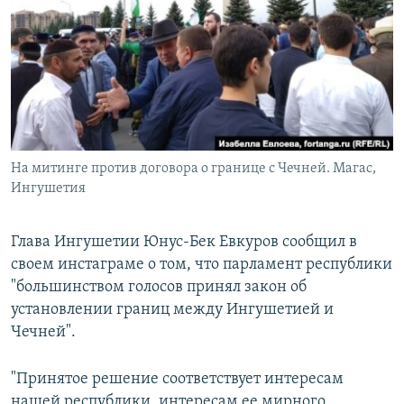
РАСПИСАНИЕ ВЕЩАНИЯ
ПОДПИШИТЕСЬ НА РАССЫЛКУ
СОЦИАЛЬНЫЕ СЕТИ
На митинге против договора о границе с Чечней. Магас,
Ингушетия
Все сайты РСЕ/РС
Глава Ингушетии Юнус-Бек Евкуров сообщил в
своем инстаграме о том, что парламент республики
"большинством голосов принял закон об
установлении границ между Ингушетией и
Чечней".
"Принятое решение соответствует интересам
нашей республики, интересам ее мирного