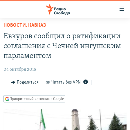
Ссылки
для
упрощенного
НОВОСТИ. КАВКАЗ
ПРОГРАММЫ
доступа
Евкуров сообщил о ратификации
ПОДКАСТЫ
Вернуться
соглашения с Чечней ингушским
к
АВТОРСКИЕ ПРОЕКТЫ
парламентом
основному
ЦИТАТЫ СВОБОДЫ
содержанию
04 октября 2018
Вернутся
МНЕНИЯ
к
Поделиться
Читать без VPN
КУЛЬТУРА
главной
навигации
IDEL.РЕАЛИИ
Приоритетный источник в Google
Вернутся
КАВКАЗ.РЕАЛИИ
к
СЕВЕР.РЕАЛИИ
поиску
СИБИРЬ.РЕАЛИИ