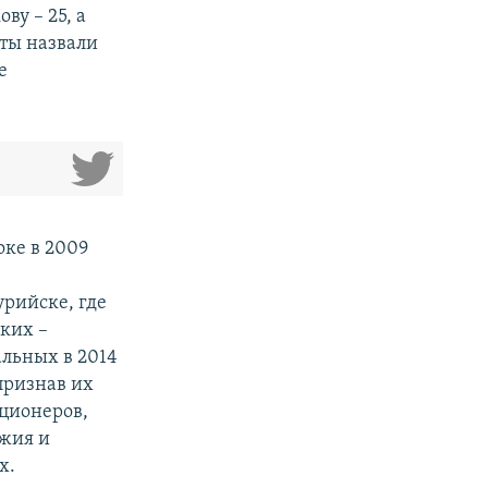
ву – 25, а
аты назвали
е
оке в 2009
урийске, где
ких –
альных в 2014
признав их
иционеров,
ужия и
х.