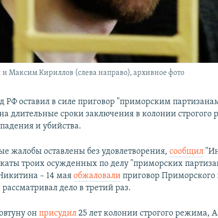
и Максим Кириллов (слева направо), архивное фото
д РФ оставил в силе приговор "приморским партизанам
а длительные сроки заключения в колонии строгого 
падения и убийства.
е жалобы оставлены без удовлетворения,
сообщил
"Ин
окаты троих осужденных по делу "приморских партизан
Никитина – 14 мая
обжаловали
приговор Приморского 
 рассматривал дело в третий раз.
овтуну он
присудил
25 лет колонии строгого режима, 