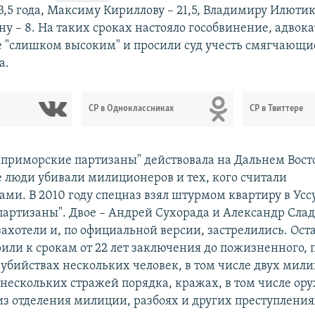
,5 года, Максиму Кириллову – 21,5, Владимиру Илютико
у – 8. На таких сроках настояло гособвинение, адвок
е "слишком высоким" и просили суд учесть смягчающи
а.
СР в Одноклассниках
СР в Твиттере
"приморские партизаны" действовала на Дальнем Вост
е люди убивали милиционеров и тех, кого считали
ми. В 2010 году спецназ взял штурмом квартиру в Усс
партизаны". Двое – Андрей Сухорада и Александр Слад
захотели и, по официальной версии, застрелились. Ост
рили к срокам от 22 лет заключения до пожизненного, 
убийствах нескольких человек, в том числе двух мил
нескольких стражей порядка, кражах, в том числе ор
из отделения милиции, разбоях и других преступления