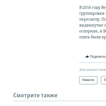
В 2016 году 
группировки 
пересмотр. П
выдвинутые п
оспорили, и 
опять были ар
Поделить
Этот контент такж
Новости
Г
Смотрите также