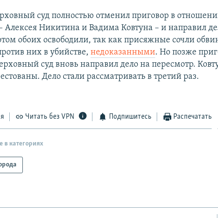
Верховный суд полностью отменил приговор в отношени
– Алексея Никитина и Вадима Ковтуна – и направил де
отом обоих освободили, так как присяжные сочли обви
ротив них в убийстве,
недоказанными
. Но позже при
Верховный суд вновь направил дело на пересмотр. Ков
естованы. Дело стали рассматривать в третий раз.
ся
Читать без VPN
Подпишитесь
Распечатать
е в категориях
орода