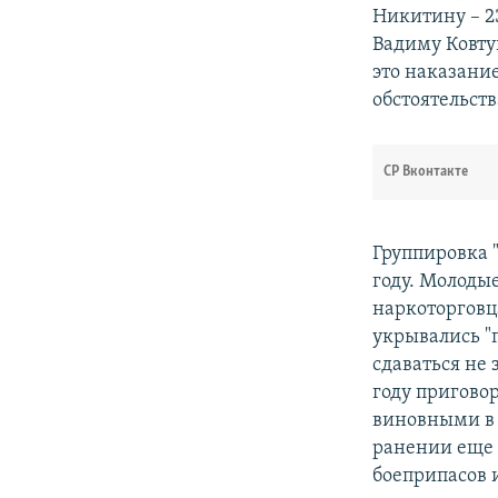
Никитину – 23
Вадиму Ковтун
это наказани
обстоятельств
СР Вконтакте
Группировка 
году. Молоды
наркоторговца
укрывались "
сдаваться не 
году пригово
виновными в 
ранении еще 
боеприпасов 