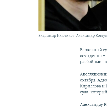
Владимир Илютиков, Александр Ковтун 
Верховный су
осужденным н
разбойные на
Апелляционны
октября. Адв
Кириллова и 
суда, который
Александру К