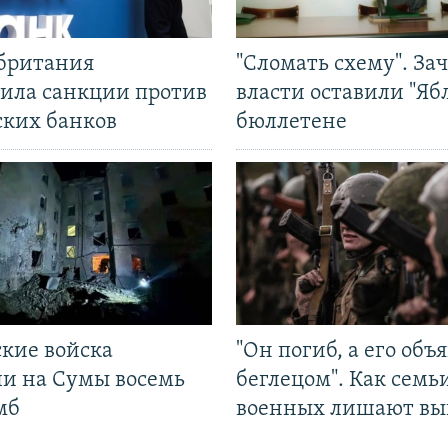
британия
"Сломать схему". За
ила санкции против
власти оставили "Ябл
ских банков
бюллетене
ские войска
"Он погиб, а его объ
ли на Сумы восемь
беглецом". Как семь
мб
военных лишают вы