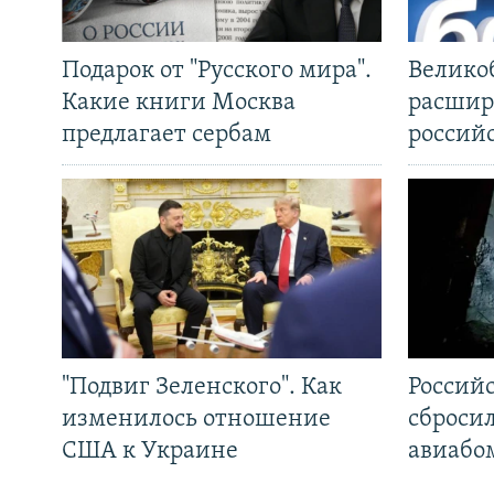
Подарок от "Русского мира".
Велико
Какие книги Москва
расшир
предлагает сербам
россий
"Подвиг Зеленского". Как
Россий
изменилось отношение
сброси
США к Украине
авиабо