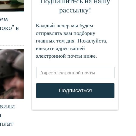
чем
око" в
явили
и
плат