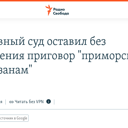
вный суд оставил без
ения приговор "примор
занам"
ся
Читать без VPN
сточник в Google