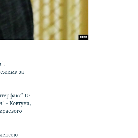
",
режима за
терфакс" 10
" – Ковтуна,
краевого
Алексею