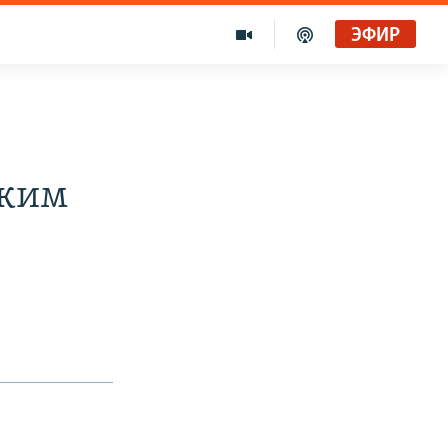
ЭФИР
ским