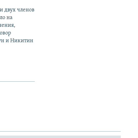
и двух членов
ло на
нения,
говор
тун и Никитин