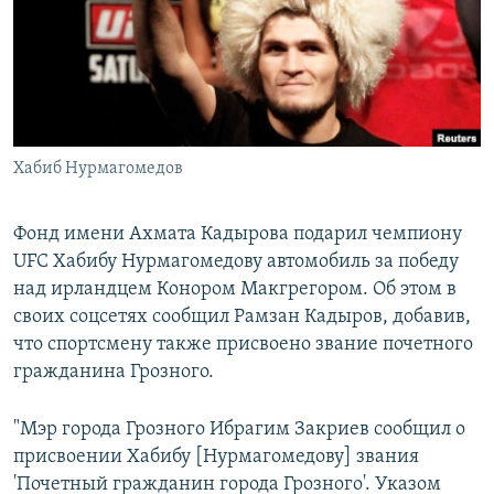
РАСПИСАНИЕ ВЕЩАНИЯ
ПОДПИШИТЕСЬ НА РАССЫЛКУ
СОЦИАЛЬНЫЕ СЕТИ
Хабиб Нурмагомедов
Фонд имени Ахмата Кадырова подарил чемпиону
UFC Хабибу Нурмагомедову автомобиль за победу
Все сайты РСЕ/РС
над ирландцем Конором Макгрегором. Об этом в
своих соцсетях сообщил Рамзан Кадыров, добавив,
что спортсмену также присвоено звание почетного
гражданина Грозного.
"Мэр города Грозного Ибрагим Закриев сообщил о
присвоении Хабибу [Нурмагомедову] звания
'Почетный гражданин города Грозного'. Указом