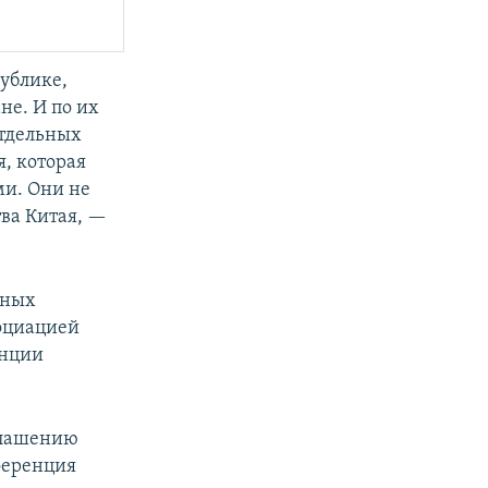
ублике,
не. И по их
отдельных
я, которая
ми. Они не
тва Китая, —
дных
оциацией
енции
глашению
ференция