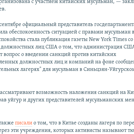
организована с участием китайских мусульман, — закл
ев.
сентябре официальный представитель госдепартамен
ла обеспокоенность ситуацией с правами мусульман в
покойства стала публикация газеты New York Times со
 должностных лиц США о том, что администрация СШ
т вопрос о введении санкций против китайских
ленных должностных лиц и компаний на фоне сообще
тельных лагерях" для мусульман в Синьцзян-Уйгурск
ассматривают возможность наложения санкций на Ки
ав уйгур и других представителей мусульманских ме
.
 также
писали
о том, что в Китае созданы лагеря по пе
ерез эти учреждения, которых активисты называют т