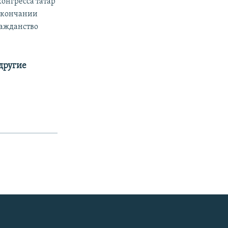
онгресса татар
 окончании
ражданство
 другие