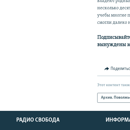
владеют родным
несколько деся
учебы многие п
смогли далеко 
Подписывайте
вынуждены м
Поделить
Этот контент такж
Архив. Поволжь
РАДИО СВОБОДА
ИНФОРМ