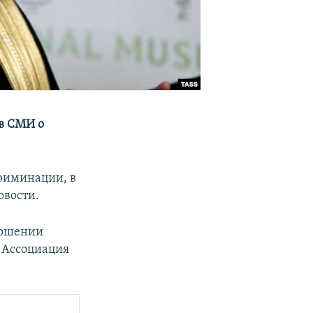
 в СМИ о
криминации, в
вости.
ношении
о Ассоциация