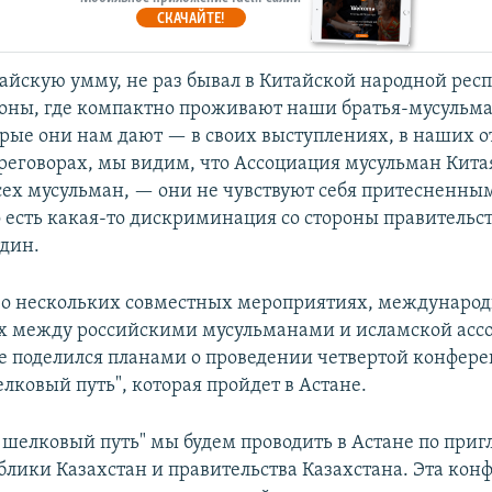
СКАЧАЙТЕ!
айскую умму, не раз бывал в Китайской народной респ
оны, где компактно проживают наши братья-мусульма
рые они нам дают — в своих выступлениях, в наших 
ереговорах, мы видим, что Ассоциация мусульман Кита
сех мусульман, — они не чувствуют себя притесненны
 есть какая-то дискриминация со стороны правительс
тдин.
 о нескольких совместных мероприятиях, междунаро
х между российскими мусульманами и исламской асс
же поделился планами о проведении четвертой конфер
лковый путь", которая пройдет в Астане.
шелковый путь" мы будем проводить в Астане по при
блики Казахстан и правительства Казахстана. Эта кон