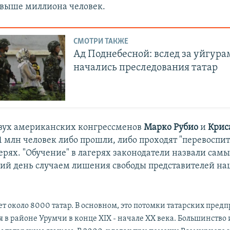
выше миллиона человек.
СМОТРИ ТАКЖЕ
Ад Поднебесной: вслед за уйгура
начались преследования татар
вух американских конгрессменов
Марко
Рубио
и
Крис
1 млн человек либо прошли, либо проходят "перевоспит
ерях. "Обучение" в лагерях законодатели назвали са
ий день случаем лишения свободы представителей н
т около 8000 татар. В основном, это потомки татарских пред
 в районе Урумчи в конце XIX - начале ХХ века. Большинство