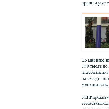
прошли уже с
По мнению д
500 тысяч до 
подобных лаг
на сегодняшн
меньшинств.
В КНР проживае
обосновавшихся