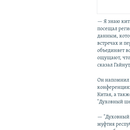
— Я знаю кит
посещал реги
данным, кото
встречах и п
объединяет в
ощущают, что
сказал Гайну
Он напомнил
конференция
Китая, а так
"Духовный ше
— "Духовный 
муфтия респу