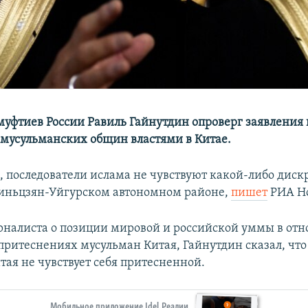
 муфтиев России Равиль Гайнутдин опроверг заявления
мусульманских общин властями в Китае.
м, последователи ислама не чувствуют какой-либо дис
Синьцзян-Уйгурском автономном районе,
пишет
РИА Но
рналиста о позиции мировой и российской уммы в от
притеснениях мусульман Китая, Гайнутдин сказал, чт
тая не чувствует себя притесненной.
Мобильное приложение Idel.Реалии