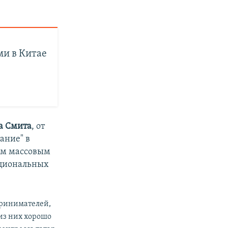
ми в Китае
а
Смита
, от
ание" в
мым массовым
ациональных
принимателей,
 из них хорошо