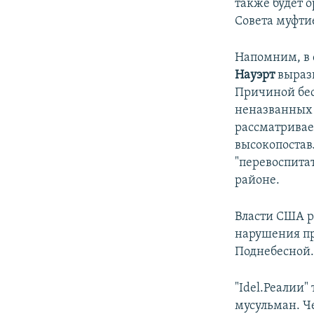
также будет 
Совета муфти
Напомним, в 
Науэрт
вырази
Причиной бес
неназванных
рассматривае
высокопостав
"перевоспита
районе.
Власти США р
нарушения пр
Поднебесной
"Idel.Реалии"
мусульман. Ч