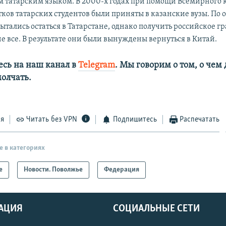
 татарским языком. В 2000-х годах при помощи Всемирного к
тков татарских студентов были приняты в казанские вузы. По
ытались остаться в Татарстане, однако получить российское г
не все. В результате они были вынуждены вернуться в Китай.
сь на наш канал в
Telegram
. Мы говорим о том, о чем
олчать.
ся
Читать без VPN
Подпишитесь
Распечатать
е в категориях
е
Новости. Поволжье
Федерация
АЦИЯ
СОЦИАЛЬНЫЕ СЕТИ