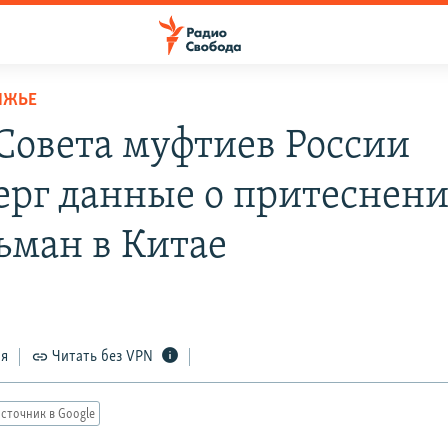
ЛЖЬЕ
 Совета муфтиев России
ерг данные о притеснен
ьман в Китае
ся
Читать без VPN
сточник в Google