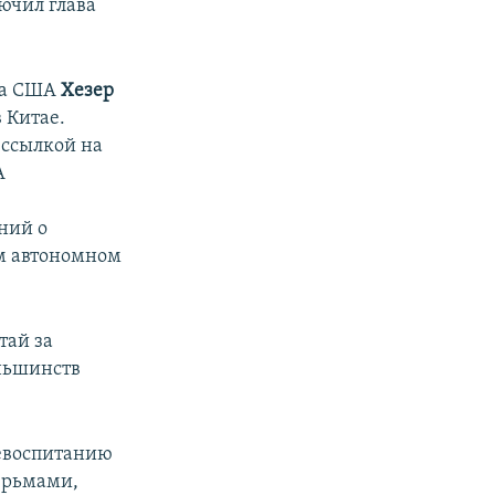
ючил глава
та США
Хезер
 Китае.
 ссылкой на
А
ний о
ом автономном
тай за
ньшинств
ревоспитанию
юрьмами,