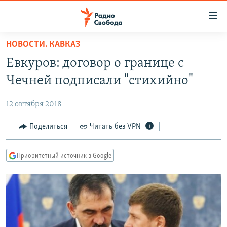
Ссылки
для
упрощенного
НОВОСТИ. КАВКАЗ
ПРОГРАММЫ
доступа
Евкуров: договор о границе с
ПОДКАСТЫ
Вернуться
Чечней подписали "стихийно"
к
АВТОРСКИЕ ПРОЕКТЫ
основному
12 октября 2018
ЦИТАТЫ СВОБОДЫ
содержанию
Вернутся
МНЕНИЯ
Поделиться
Читать без VPN
к
КУЛЬТУРА
главной
Приоритетный источник в Google
навигации
IDEL.РЕАЛИИ
Вернутся
КАВКАЗ.РЕАЛИИ
к
СЕВЕР.РЕАЛИИ
поиску
СИБИРЬ.РЕАЛИИ