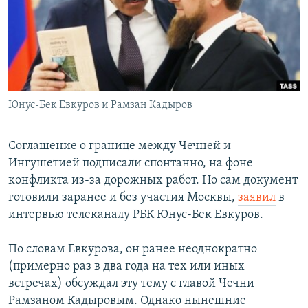
РАСПИСАНИЕ ВЕЩАНИЯ
ПОДПИШИТЕСЬ НА РАССЫЛКУ
СОЦИАЛЬНЫЕ СЕТИ
Юнус-Бек Евкуров и Рамзан Кадыров
Соглашение о границе между Чечней и
Ингушетией подписали спонтанно, на фоне
Все сайты РСЕ/РС
конфликта из-за дорожных работ. Но сам документ
готовили заранее и без участия Москвы,
заявил
в
интервью телеканалу РБК Юнус-Бек Евкуров.
По словам Евкурова, он ранее неоднократно
(примерно раз в два года на тех или иных
встречах) обсуждал эту тему с главой Чечни
Рамзаном Кадыровым. Однако нынешние