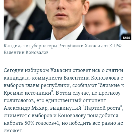
РАСПИСАНИЕ ВЕЩАНИЯ
ПОДПИШИТЕСЬ НА РАССЫЛКУ
СОЦИАЛЬНЫЕ СЕТИ
Кандидат в губернаторы Республики Хакасия от КПРФ
Валентин Коновалов
Сегодня избирком Хакасии отзовет иск о снятии
Все сайты РСЕ/РС
кандидата-коммуниста Валентина Коновалова с
выборов главы республики, сообщают "близкие к
Кремлю источники". В этом случае, по прогнозу
политологов, его единственный оппонент –
Александр Мяхар, выдвинутый "Партией роста",
снимется с выборов и Коновалову понадобится
набрать 50% голосов+1, но победить все равно не
сможет.