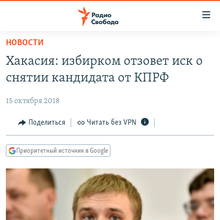
Ссылки
для
упрощенного
НОВОСТИ
ПРОГРАММЫ
доступа
Хакасия: избирком отзовет иск о
ПОДКАСТЫ
Вернуться
снятии кандидата от КПРФ
к
АВТОРСКИЕ ПРОЕКТЫ
основному
15 октября 2018
ЦИТАТЫ СВОБОДЫ
содержанию
Вернутся
МНЕНИЯ
Поделиться
Читать без VPN
к
КУЛЬТУРА
главной
Приоритетный источник в Google
навигации
IDEL.РЕАЛИИ
Вернутся
КАВКАЗ.РЕАЛИИ
к
СЕВЕР.РЕАЛИИ
поиску
СИБИРЬ.РЕАЛИИ