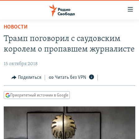
Ссылки
для
упрощенного
НОВОСТИ
ПРОГРАММЫ
доступа
Трамп поговорил с саудовским
ПОДКАСТЫ
Вернуться
королем о пропавшем журналисте
к
АВТОРСКИЕ ПРОЕКТЫ
основному
15 октября 2018
ЦИТАТЫ СВОБОДЫ
содержанию
Вернутся
МНЕНИЯ
Поделиться
Читать без VPN
к
КУЛЬТУРА
главной
Приоритетный источник в Google
навигации
IDEL.РЕАЛИИ
Вернутся
КАВКАЗ.РЕАЛИИ
к
СЕВЕР.РЕАЛИИ
поиску
СИБИРЬ.РЕАЛИИ