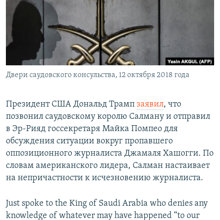
РАСПИСАНИЕ ВЕЩАНИЯ
ПОДПИШИТЕСЬ НА РАССЫЛКУ
СОЦИАЛЬНЫЕ СЕТИ
Двери саудовского консульства, 12 октября 2018 года
Президент США Дональд Трамп
заявил
, что
позвонил саудовскому королю Салману и отправил
Все сайты РСЕ/РС
в Эр-Рияд госсекретаря Майка Помпео для
обсуждения ситуации вокруг пропавшего
оппозиционного журналиста Джамаля Хашогги. По
словам американского лидера, Салман настаивает
на непричастности к исчезновению журналиста.
Just spoke to the King of Saudi Arabia who denies any
knowledge of whatever may have happened “to our