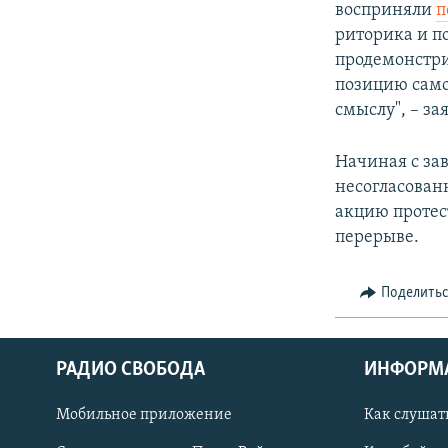
восприняли
п
риторика и п
продемонстри
позицию само
смыслу", – з
Начиная с зав
несогласован
акцию протес
перерыве.
Поделить
РАДИО СВОБОДА
ИНФОРМ
Мобильное приложение
Как слушат
СОЦИАЛЬНЫЕ СЕТИ