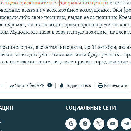
озицию представителей федерального центра
с негати
оведение вызвали у всех крайнее возмущение. Они [ф
ровали либо свою позицию, выдав ее за позицию Крем
го Кремля, но эта позиция прямо противоречит и закон
аявил Муцольгов, назвав озвученную позицию "наплеват
трашнего дня, все остальные даты, до 31 октября, явля
ными, и сегодня участники митинга будут решать – пр
та в несогласованном виде или принять предложение 
ся
Читать без VPN
Подпишитесь
Распечатать
АЦИЯ
СОЦИАЛЬНЫЕ СЕТИ
ь