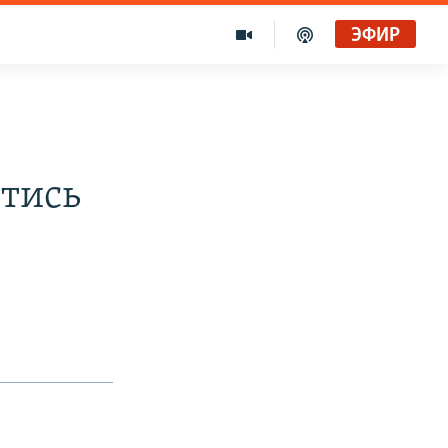
ЭФИР
йтись