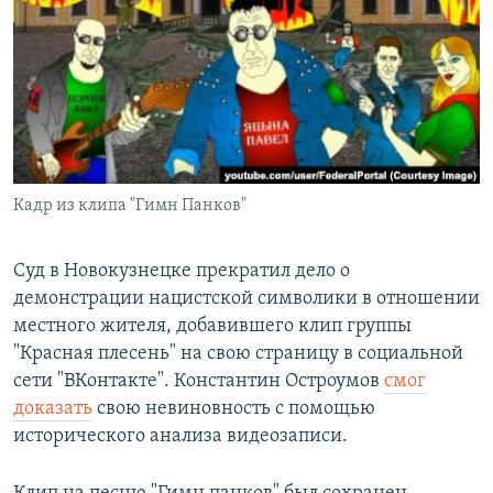
РАСПИСАНИЕ ВЕЩАНИЯ
ПОДПИШИТЕСЬ НА РАССЫЛКУ
СОЦИАЛЬНЫЕ СЕТИ
Кадр из клипа "Гимн Панков"
Все сайты РСЕ/РС
Суд в Новокузнецке прекратил дело о
демонстрации нацистской символики в отношении
местного жителя, добавившего клип группы
"Красная плесень" на свою страницу в социальной
сети "ВКонтакте". Константин Остроумов
смог
доказать
свою невиновность с помощью
исторического анализа видеозаписи.