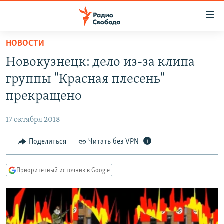
Ссылки
для
упрощенного
НОВОСТИ
ПРОГРАММЫ
доступа
Новокузнецк: дело из-за клипа
ПОДКАСТЫ
Вернуться
группы "Красная плесень"
к
АВТОРСКИЕ ПРОЕКТЫ
прекращено
основному
ЦИТАТЫ СВОБОДЫ
содержанию
17 октября 2018
Вернутся
МНЕНИЯ
к
Поделиться
Читать без VPN
КУЛЬТУРА
главной
навигации
IDEL.РЕАЛИИ
Приоритетный источник в Google
Вернутся
КАВКАЗ.РЕАЛИИ
к
СЕВЕР.РЕАЛИИ
поиску
СИБИРЬ.РЕАЛИИ