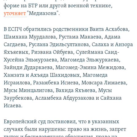
форме на БТР или другой военной технике,
уточняет
"Медиазона".
В ЕСПЧ обратились родственники Ваита Асхабова,
Шамхана Мурдалова, Рустама Макаева, Адама
Сагдаева, Руслана Эдильсултанова, Салаха и Анзора
Яхъяевых, Ризвана Ойбуева, Сулеймана Саид-
Хусейна Эльмурзаева, Магомеда Эльжуркаева,
Зайнди Дударкаева, Магомед-Эмина Межидова,
Хамзата и Ахъяда Шахидовых, Магомеда
Исраилова, Разамбека Исиева, Мовсара Лимаева,
Мусы Минцалигова, Вахида Яхъяева, Мусы
Заурбекова, Асламбека Абдурзакова и Сайхана
Исаева.
Европейский суд постановил, что в указанных
случаях были нарушены: право на жизнь, запрет