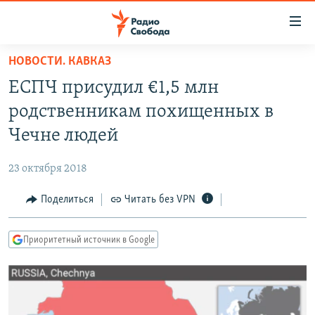
Ссылки
для
упрощенного
НОВОСТИ. КАВКАЗ
ПРОГРАММЫ
доступа
ЕСПЧ присудил €1,5 млн
ПОДКАСТЫ
Вернуться
родственникам похищенных в
к
АВТОРСКИЕ ПРОЕКТЫ
Чечне людей
основному
ЦИТАТЫ СВОБОДЫ
содержанию
23 октября 2018
Вернутся
МНЕНИЯ
к
Поделиться
Читать без VPN
КУЛЬТУРА
главной
навигации
IDEL.РЕАЛИИ
Приоритетный источник в Google
Вернутся
КАВКАЗ.РЕАЛИИ
к
СЕВЕР.РЕАЛИИ
поиску
СИБИРЬ.РЕАЛИИ