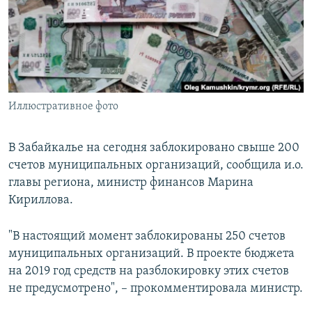
РАСПИСАНИЕ ВЕЩАНИЯ
ПОДПИШИТЕСЬ НА РАССЫЛКУ
СОЦИАЛЬНЫЕ СЕТИ
Иллюстративное фото
В Забайкалье на сегодня заблокировано свыше 200
счетов муниципальных организаций, сообщила и.о.
Все сайты РСЕ/РС
главы региона, министр финансов Марина
Кириллова.
"В настоящий момент заблокированы 250 счетов
муниципальных организаций. В проекте бюджета
на 2019 год средств на разблокировку этих счетов
не предусмотрено", – прокомментировала министр.