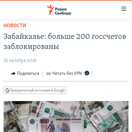
Ссылки
для
упрощенного
НОВОСТИ
ПРОГРАММЫ
доступа
Забайкалье: больше 200 госсчетов
ПОДКАСТЫ
Вернуться
заблокированы
к
АВТОРСКИЕ ПРОЕКТЫ
основному
25 октября 2018
ЦИТАТЫ СВОБОДЫ
содержанию
Вернутся
МНЕНИЯ
Поделиться
Читать без VPN
к
КУЛЬТУРА
главной
Приоритетный источник в Google
навигации
IDEL.РЕАЛИИ
Вернутся
КАВКАЗ.РЕАЛИИ
к
СЕВЕР.РЕАЛИИ
поиску
СИБИРЬ.РЕАЛИИ