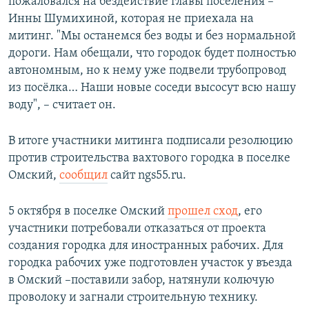
пожаловался на бездействие главы поселения –
Инны Шумихиной, которая не приехала на
митинг. "Мы останемся без воды и без нормальной
дороги. Нам обещали, что городок будет полностью
автономным, но к нему уже подвели трубопровод
из посёлка… Наши новые соседи высосут всю нашу
воду", – считает он.
В итоге участники митинга подписали резолюцию
против строительства вахтового городка в поселке
Омский,
сообщил
сайт ngs55.ru.
5 октября в поселке Омский
прошел сход
, его
участники потребовали отказаться от проекта
создания городка для иностранных рабочих. Для
городка рабочих уже подготовлен участок у въезда
в Омский –поставили забор, натянули колючую
проволоку и загнали строительную технику.