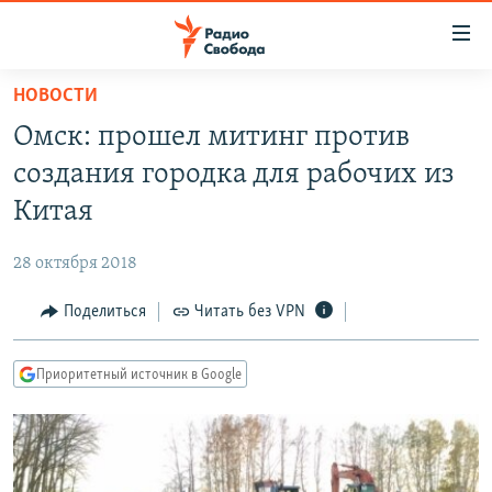
Ссылки
для
упрощенного
НОВОСТИ
ПРОГРАММЫ
доступа
Омск: прошел митинг против
ПОДКАСТЫ
Вернуться
создания городка для рабочих из
к
АВТОРСКИЕ ПРОЕКТЫ
Китая
основному
ЦИТАТЫ СВОБОДЫ
содержанию
28 октября 2018
Вернутся
МНЕНИЯ
к
Поделиться
Читать без VPN
КУЛЬТУРА
главной
навигации
IDEL.РЕАЛИИ
Приоритетный источник в Google
Вернутся
КАВКАЗ.РЕАЛИИ
к
СЕВЕР.РЕАЛИИ
поиску
СИБИРЬ.РЕАЛИИ