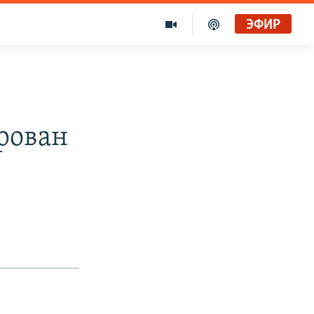
ЭФИР
рован