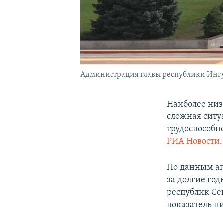
Администрация главы республики Инг
Наиболее низ
сложная ситу
трудоспособн
РИА Новости
.
По данным аг
за долгие го
республик Се
показатель н