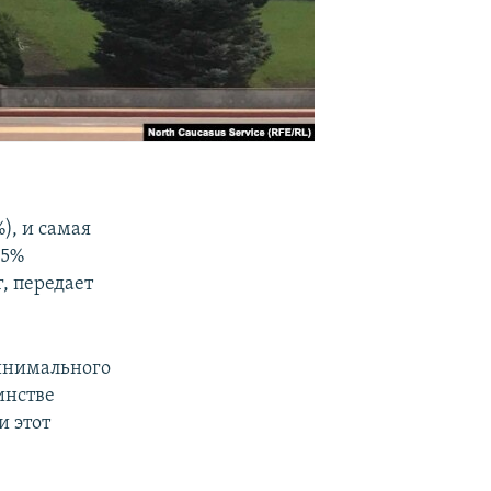
), и самая
,5%
, передает
минимального
инстве
и этот