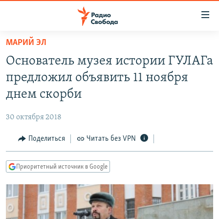
Ссылки
для
упрощенного
МАРИЙ ЭЛ
ПРОГРАММЫ
доступа
Основатель музея истории ГУЛАГа
ПОДКАСТЫ
Вернуться
предложил объявить 11 ноября
к
АВТОРСКИЕ ПРОЕКТЫ
днем скорби
основному
ЦИТАТЫ СВОБОДЫ
содержанию
30 октября 2018
Вернутся
МНЕНИЯ
к
Поделиться
Читать без VPN
КУЛЬТУРА
главной
навигации
IDEL.РЕАЛИИ
Приоритетный источник в Google
Вернутся
КАВКАЗ.РЕАЛИИ
к
СЕВЕР.РЕАЛИИ
поиску
СИБИРЬ.РЕАЛИИ