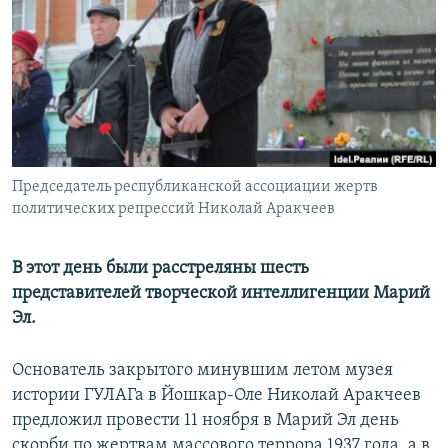
РАСПИСАНИЕ ВЕЩАНИЯ
ПОДПИШИТЕСЬ НА РАССЫЛКУ
СОЦИАЛЬНЫЕ СЕТИ
Председатель республиканской ассоциации жертв
политических репрессий Николай Аракчеев
Все сайты РСЕ/РС
В этот день были расстреляны шесть
представителей творческой интеллигенции Марий
Эл.
Основатель закрытого минувшим летом музея
истории ГУЛАГа в Йошкар-Оле Николай Аракчеев
предложил провести 11 ноября в Марий Эл день
скорби по жертвам массового террора 1937 года, а в