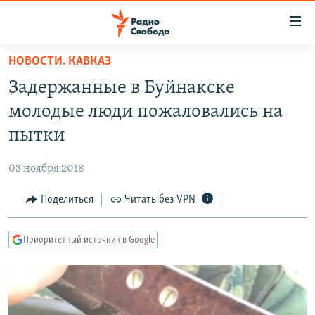
Ссылки
для
упрощенного
НОВОСТИ. КАВКАЗ
ПРОГРАММЫ
доступа
Задержанные в Буйнакске
ПОДКАСТЫ
Вернуться
молодые люди пожаловались на
к
АВТОРСКИЕ ПРОЕКТЫ
пытки
основному
ЦИТАТЫ СВОБОДЫ
содержанию
03 ноября 2018
Вернутся
МНЕНИЯ
к
Поделиться
Читать без VPN
КУЛЬТУРА
главной
навигации
IDEL.РЕАЛИИ
Приоритетный источник в Google
Вернутся
КАВКАЗ.РЕАЛИИ
к
СЕВЕР.РЕАЛИИ
поиску
СИБИРЬ.РЕАЛИИ