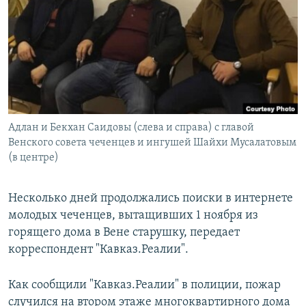
РАСПИСАНИЕ ВЕЩАНИЯ
ПОДПИШИТЕСЬ НА РАССЫЛКУ
СОЦИАЛЬНЫЕ СЕТИ
Адлан и Бекхан Саидовы (слева и справа) с главой
Венского совета чеченцев и ингушей Шайхи Мусалатовым
(в центре)
Все сайты РСЕ/РС
Несколько дней продолжались поиски в интернете
молодых чеченцев, вытащивших 1 ноября из
горящего дома в Вене старушку, передает
корреспондент "Кавказ.Реалии".
Как сообщили "Кавказ.Реалии" в полиции, пожар
случился на втором этаже многоквартирного дома