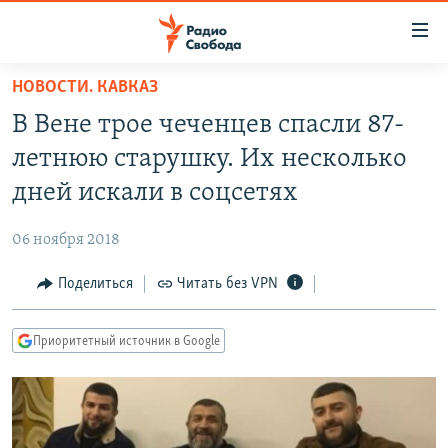
Ссылки
для
упрощенного
НОВОСТИ. КАВКАЗ
ПРОГРАММЫ
доступа
В Вене трое чеченцев спасли 87-
ПОДКАСТЫ
Вернуться
летнюю старушку. Их несколько
к
АВТОРСКИЕ ПРОЕКТЫ
дней искали в соцсетях
основному
ЦИТАТЫ СВОБОДЫ
содержанию
06 ноября 2018
Вернутся
МНЕНИЯ
к
Поделиться
Читать без VPN
КУЛЬТУРА
главной
навигации
IDEL.РЕАЛИИ
Приоритетный источник в Google
Вернутся
КАВКАЗ.РЕАЛИИ
к
СЕВЕР.РЕАЛИИ
поиску
СИБИРЬ.РЕАЛИИ