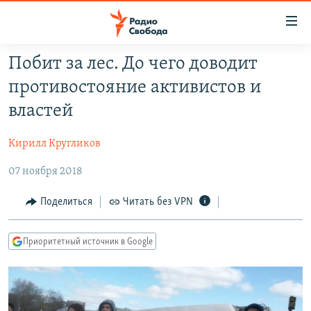
Ссылки
для
упрощенного
Побит за лес. До чего доводит
ПРОГРАММЫ
доступа
противостояние активистов и
ПОДКАСТЫ
Вернуться
властей
к
АВТОРСКИЕ ПРОЕКТЫ
основному
Кирилл Кругликов
ЦИТАТЫ СВОБОДЫ
содержанию
Вернутся
07 ноября 2018
МНЕНИЯ
к
КУЛЬТУРА
Поделиться
Читать без VPN
главной
навигации
IDEL.РЕАЛИИ
Вернутся
Приоритетный источник в Google
КАВКАЗ.РЕАЛИИ
к
СЕВЕР.РЕАЛИИ
поиску
СИБИРЬ.РЕАЛИИ