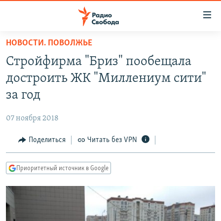
Ссылки
для
упрощенного
НОВОСТИ. ПОВОЛЖЬЕ
ПРОГРАММЫ
доступа
Стройфирма "Бриз" пообещала
ПОДКАСТЫ
Вернуться
достроить ЖК "Миллениум сити"
к
АВТОРСКИЕ ПРОЕКТЫ
за год
основному
ЦИТАТЫ СВОБОДЫ
содержанию
07 ноября 2018
Вернутся
МНЕНИЯ
к
Поделиться
Читать без VPN
КУЛЬТУРА
главной
навигации
IDEL.РЕАЛИИ
Приоритетный источник в Google
Вернутся
КАВКАЗ.РЕАЛИИ
к
СЕВЕР.РЕАЛИИ
поиску
СИБИРЬ.РЕАЛИИ