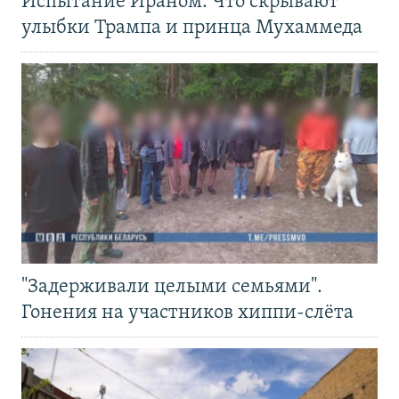
Испытание Ираном. Что скрывают
улыбки Трампа и принца Мухаммеда
"Задерживали целыми семьями".
Гонения на участников хиппи-слёта