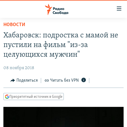
Ссылки
для
упрощенного
НОВОСТИ
ПРОГРАММЫ
доступа
Хабаровск: подростка с мамой не
ПОДКАСТЫ
Вернуться
пустили на фильм "из-за
к
АВТОРСКИЕ ПРОЕКТЫ
целующихся мужчин"
основному
ЦИТАТЫ СВОБОДЫ
содержанию
08 ноября 2018
Вернутся
МНЕНИЯ
к
Поделиться
Читать без VPN
КУЛЬТУРА
главной
навигации
IDEL.РЕАЛИИ
Приоритетный источник в Google
Вернутся
КАВКАЗ.РЕАЛИИ
к
СЕВЕР.РЕАЛИИ
поиску
СИБИРЬ.РЕАЛИИ