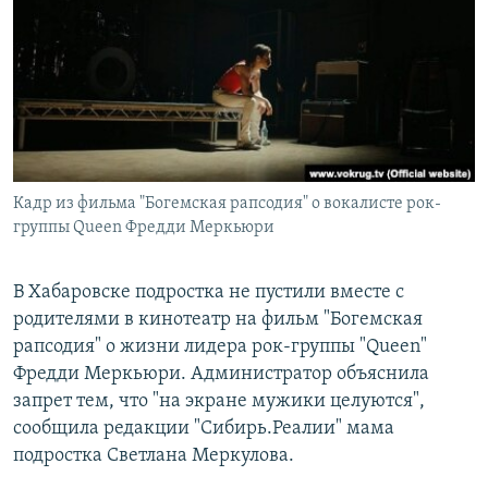
РАСПИСАНИЕ ВЕЩАНИЯ
ПОДПИШИТЕСЬ НА РАССЫЛКУ
СОЦИАЛЬНЫЕ СЕТИ
Кадр из фильма "Богемская рапсодия" о вокалисте рок-
группы Queen Фредди Меркьюри
Все сайты РСЕ/РС
В Хабаровске подростка не пустили вместе с
родителями в кинотеатр на фильм "Богемская
рапсодия" о жизни лидера рок-группы "Queen"
Фредди Меркьюри. Администратор объяснила
запрет тем, что "на экране мужики целуются",
сообщила редакции "Сибирь.Реалии" мама
подростка Светлана Меркулова.