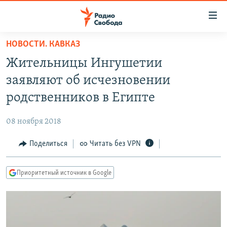
Ссылки
для
упрощенного
НОВОСТИ. КАВКАЗ
ПРОГРАММЫ
доступа
Жительницы Ингушетии
ПОДКАСТЫ
Вернуться
заявляют об исчезновении
к
АВТОРСКИЕ ПРОЕКТЫ
родственников в Египте
основному
ЦИТАТЫ СВОБОДЫ
содержанию
08 ноября 2018
Вернутся
МНЕНИЯ
к
Поделиться
Читать без VPN
КУЛЬТУРА
главной
навигации
IDEL.РЕАЛИИ
Приоритетный источник в Google
Вернутся
КАВКАЗ.РЕАЛИИ
к
СЕВЕР.РЕАЛИИ
поиску
СИБИРЬ.РЕАЛИИ