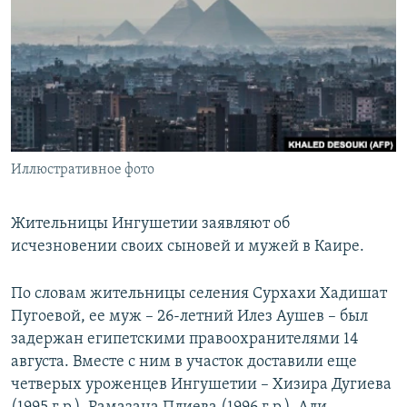
РАСПИСАНИЕ ВЕЩАНИЯ
ПОДПИШИТЕСЬ НА РАССЫЛКУ
СОЦИАЛЬНЫЕ СЕТИ
Иллюстративное фото
Все сайты РСЕ/РС
Жительницы Ингушетии заявляют об
исчезновении своих сыновей и мужей в Каире.
По словам жительницы селения Сурхахи Хадишат
Пугоевой, ее муж – 26-летний Илез Аушев – был
задержан египетскими правоохранителями 14
августа. Вместе с ним в участок доставили еще
четверых уроженцев Ингушетии – Хизира Дугиева