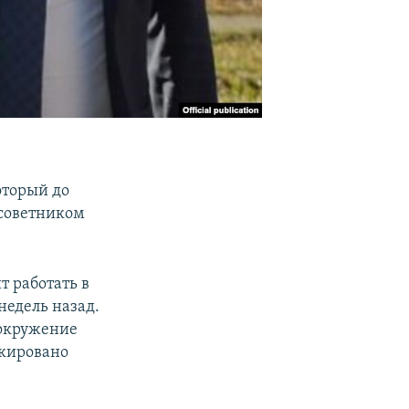
оторый до
 советником
т работать в
недель назад.
 окружение
окировано