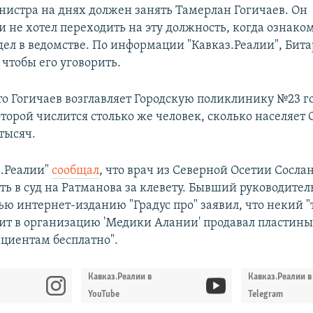
нистра на днях должен занять Тамерлан Гогичаев. Он
 не хотел переходить на эту должность, когда ознако
ел в ведомстве. По информации "Кавказ.Реалии", Бита
 чтобы его уговорить.
о Гогичаев возглавляет Городскую поликлинику №23 г
оторой числится столько же человек, сколько населяет
тысяч.
з.Реалии"
сообщал
, что врач из Северной Осетии Сосла
ь в суд на Ратманова за клевету. Бывший руководител
ью интернет-изданию "Градус про" заявил, что некий "
ит в организацию 'Медики Алании' продавал пластины
ациентам бесплатно".
Кавказ.Реалии в
Кавказ.Реалии в
YouTube
Telegram