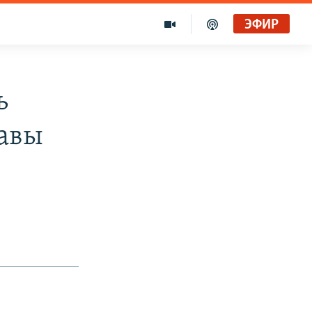
ЭФИР
ь
лавы