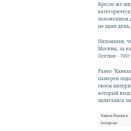
Кресло же ми
категорически
положением д
не один день,
Напомним, чт
Москвы, за к
Осетию - 700 
Ранее "Кавка
намерен подат
своем интерв
который вход
полагались п
Кавказ.Реалии в
Instagram