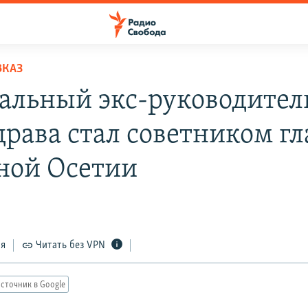
ВКАЗ
альный экс-руководител
рава стал советником г
ной Осетии
ся
Читать без VPN
сточник в Google