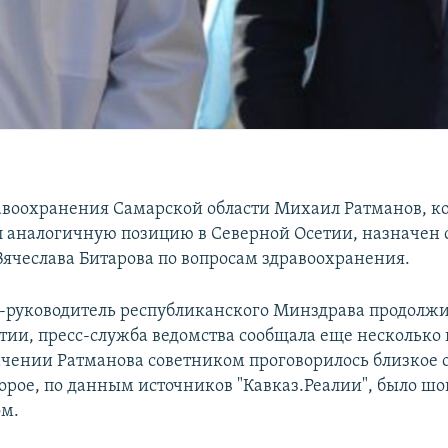
воохранения Самарской области Михаил Ратманов, к
л аналогичную позицию в Северной Осетии, назначен
Вячеслава Битарова по вопросам здравоохранения.
кс-руководитель республиканского Минздрава продолжи
тии, пресс-служба ведомства сообщала еще несколько 
ачении Ратманова советником проговорилось близкое
торое, по данным источников "Кавказ.Реалии", было ш
ом.