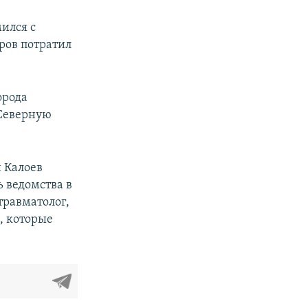
мился с
ров потратил
орода
 Северную
н Калоев
ь ведомства в
травматолог,
, которые