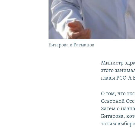
Битарова и Ратманов
Министр здра
этого занима
главы РСО-А 
О том, что э
Северной Осе
Затем о назн
Битарова, ко
таким выбор