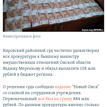
РАСПИСАНИЕ ВЕЩАНИЯ
ПОДПИШИТЕСЬ НА РАССЫЛКУ
СОЦИАЛЬНЫЕ СЕТИ
Иллюстративное фото
Кировский районный суд частично удовлетворил
иск прокуратуры к бывшему министру
Все сайты РСЕ/РС
имущественных отношений Омской области
Вадиму Меренкову и обязал выплатить 108 млн
рублей в бюджет региона.
О решении суда сообщило
издание
"Новый Омск"
со ссылкой на сотрудников учреждения.
Первоначальный
иск был на сумму
884 млн
рублей. По данным прокуратуры именно столько