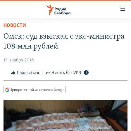
Ссылки
для
упрощенного
НОВОСТИ
ПРОГРАММЫ
доступа
Омск: суд взыскал с экс-министра
ПОДКАСТЫ
Вернуться
108 млн рублей
к
АВТОРСКИЕ ПРОЕКТЫ
основному
13 ноября 2018
ЦИТАТЫ СВОБОДЫ
содержанию
Вернутся
МНЕНИЯ
Поделиться
Читать без VPN
к
КУЛЬТУРА
главной
Приоритетный источник в Google
навигации
IDEL.РЕАЛИИ
Вернутся
КАВКАЗ.РЕАЛИИ
к
СЕВЕР.РЕАЛИИ
поиску
СИБИРЬ.РЕАЛИИ