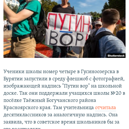
РАСПИСАНИЕ ВЕЩАНИЯ
ПОДПИШИТЕСЬ НА РАССЫЛКУ
СОЦИАЛЬНЫЕ СЕТИ
Все сайты РСЕ/РС
Ученики школы номер четыре в Гусиноозерска в
Бурятии запустили в среду флешмоб с фотографией,
изображающей надпись "Путин вор" на школьной
доске. Так они поддержали учащихся школы № 20 в
посёлке Таёжный Богучанского района
Красноярского края. Там учительница
отчитала
десятиклассников за аналогичную надпись. Она
заявила, что в советское время школьников бы за