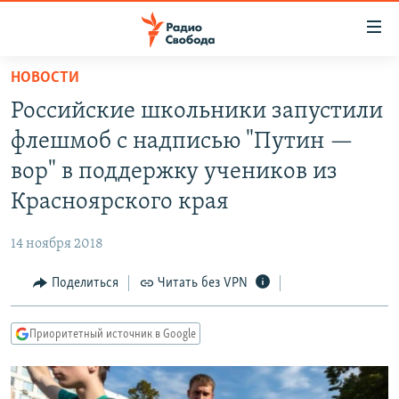
Ссылки
для
упрощенного
НОВОСТИ
ПРОГРАММЫ
доступа
Российские школьники запустили
ПОДКАСТЫ
Вернуться
флешмоб с надписью "Путин —
к
АВТОРСКИЕ ПРОЕКТЫ
вор" в поддержку учеников из
основному
ЦИТАТЫ СВОБОДЫ
содержанию
Красноярского края
Вернутся
МНЕНИЯ
к
14 ноября 2018
КУЛЬТУРА
главной
Поделиться
Читать без VPN
навигации
IDEL.РЕАЛИИ
Вернутся
КАВКАЗ.РЕАЛИИ
к
Приоритетный источник в Google
СЕВЕР.РЕАЛИИ
поиску
СИБИРЬ.РЕАЛИИ