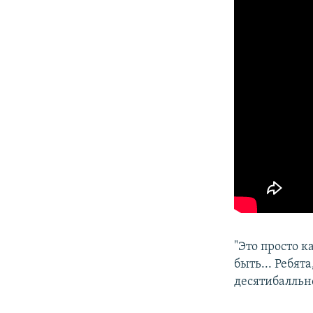
"Это просто к
быть... Ребята
десятибалльно