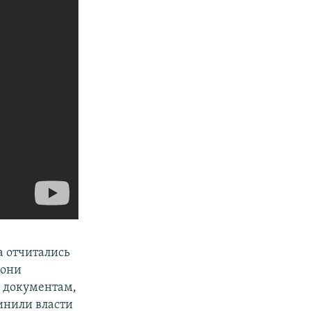
а отчитались
е
они
 документам,
инили власти