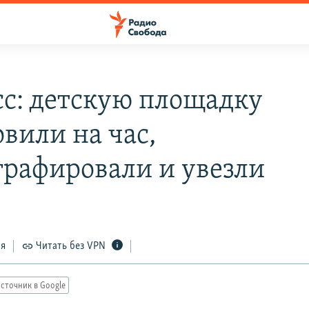
сс: детскую площадку
овили на час,
графировали и увезли
ся
Читать без VPN
сточник в Google