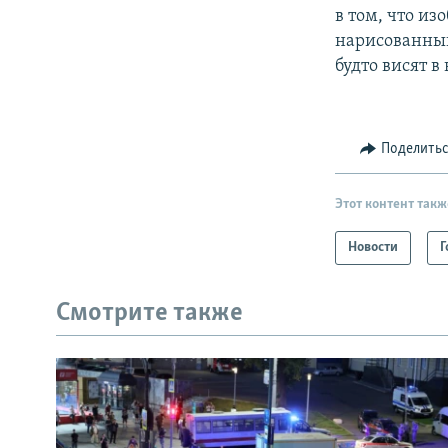
в том, что и
нарисованный
будто висят в 
Поделить
Этот контент такж
Новости
Г
Смотрите также