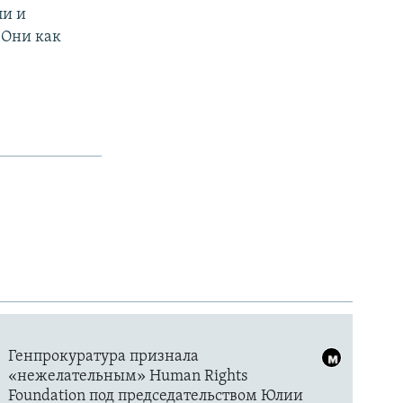
ли и
 Они как