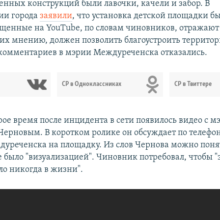
енных конструкций были лавочки, качели и забор. В
ии города
заявили
, что установка детской площадки бы
щенные на YouTube, по словам чиновников, отражают
о их мнению, должен позволить благоустроить территор
омментариев в мэрии Междуреченска отказались.
СР в Одноклассниках
СР в Твиттере
рое время после инцидента в сети появилось видео с м
ерновым. В коротком ролике он обсуждает по телефо
уреченска на площадку. Из слов Чернова можно понят
 было "визуализацией". Чиновник потребовал, чтобы "
ло никогда в жизни".