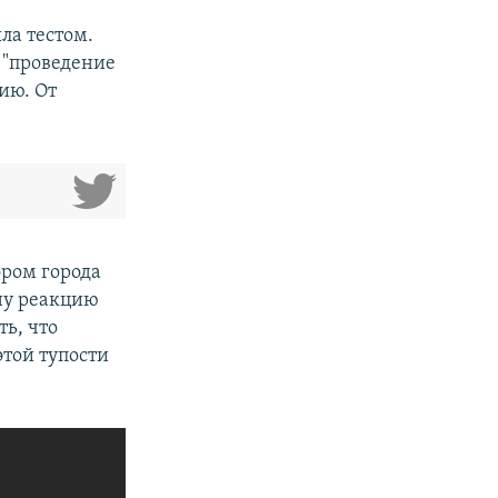
ла тестом.
 "проведение
ию. От
эром города
ну реакцию
ь, что
этой тупости