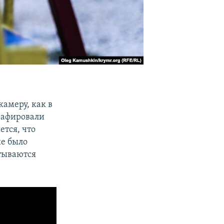
амеру, как в
графировали
ется, что
ие было
итываются