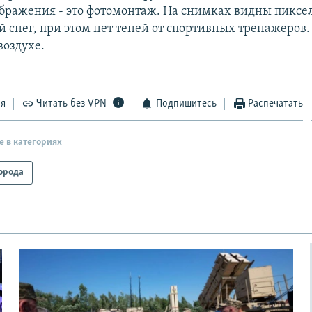
зображения - это фотомонтаж. На снимках видны пиксе
 снег, при этом нет теней от спортивных тренажеров.
воздухе.
ся
Читать без VPN
Подпишитесь
Распечатать
е в категориях
орода