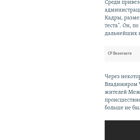
Среди привез
администрац
Кадры, разме
теста". Он, п
дальнейших к
СР Вконтакте
Через некото
Владимиром Ч
жителей Межд
происшествие
больше не бы