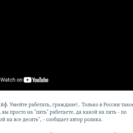
айф. Умейте работать, граждане!.. Только в России так
, вы просто на "пять" работаете, да какой на пять - по
й на все десять", - сообщает автор ролика.