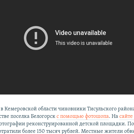
8 в Кемеровской области чиновники Тисульского район
стве поселка Белогорск
с помощью фотошопа
. На
сайт
отографии реконструированной детской площадки. По
потратили более 150 тысяч рублей. Местные жители обв