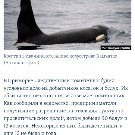
РАСПИСАНИЕ ВЕЩАНИЯ
ПОДПИШИТЕСЬ НА РАССЫЛКУ
СОЦИАЛЬНЫЕ СЕТИ
Косатки в Авачинском заливе полуострова Камчатка
(Архивное фото)
Все сайты РСЕ/РС
В Приморье Следственный комитет возбудил
уголовное дело на добытчиков косаток и белух. Их
обвиняют в незаконном вылове млекопитающих.
Как сообщили в ведомстве, предприниматели,
получившие разрешение на отлов для культурно-
просветительских целей, летом добыли 90 белух и
12 косаток. Некоторые из них были детеныши, а
еще 13 не было и года.