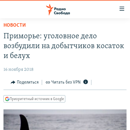
Ссылки
для
упрощенного
НОВОСТИ
ПРОГРАММЫ
доступа
Приморье: уголовное дело
ПОДКАСТЫ
Вернуться
возбудили на добытчиков косаток
к
АВТОРСКИЕ ПРОЕКТЫ
и белух
основному
ЦИТАТЫ СВОБОДЫ
содержанию
16 ноября 2018
Вернутся
МНЕНИЯ
к
Поделиться
Читать без VPN
КУЛЬТУРА
главной
навигации
IDEL.РЕАЛИИ
Приоритетный источник в Google
Вернутся
КАВКАЗ.РЕАЛИИ
к
СЕВЕР.РЕАЛИИ
поиску
СИБИРЬ.РЕАЛИИ