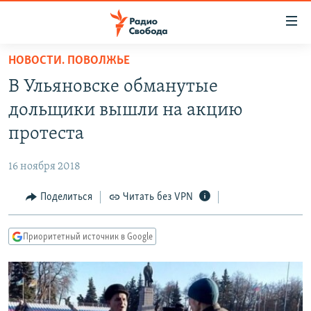
Ссылки
для
упрощенного
НОВОСТИ. ПОВОЛЖЬЕ
ПРОГРАММЫ
доступа
В Ульяновске обманутые
ПОДКАСТЫ
Вернуться
дольщики вышли на акцию
к
АВТОРСКИЕ ПРОЕКТЫ
протеста
основному
ЦИТАТЫ СВОБОДЫ
содержанию
16 ноября 2018
Вернутся
МНЕНИЯ
к
Поделиться
Читать без VPN
КУЛЬТУРА
главной
навигации
IDEL.РЕАЛИИ
Приоритетный источник в Google
Вернутся
КАВКАЗ.РЕАЛИИ
к
СЕВЕР.РЕАЛИИ
поиску
СИБИРЬ.РЕАЛИИ