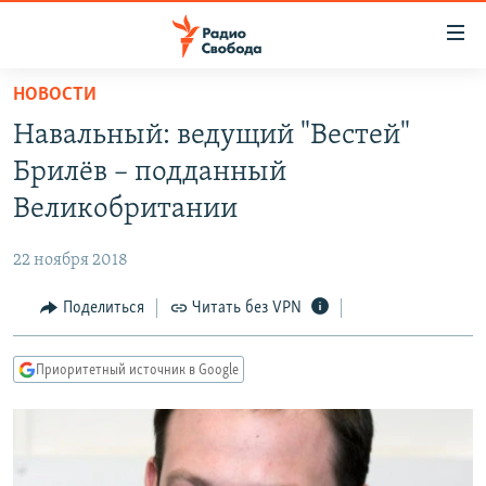
Ссылки
для
упрощенного
НОВОСТИ
ПРОГРАММЫ
доступа
Навальный: ведущий "Вестей"
ПОДКАСТЫ
Вернуться
Брилёв – подданный
к
АВТОРСКИЕ ПРОЕКТЫ
Великобритании
основному
ЦИТАТЫ СВОБОДЫ
содержанию
22 ноября 2018
Вернутся
МНЕНИЯ
к
Поделиться
Читать без VPN
КУЛЬТУРА
главной
навигации
IDEL.РЕАЛИИ
Приоритетный источник в Google
Вернутся
КАВКАЗ.РЕАЛИИ
к
СЕВЕР.РЕАЛИИ
поиску
СИБИРЬ.РЕАЛИИ