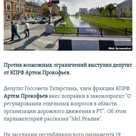
РАСПИСАНИЕ ВЕЩАНИЯ
ПОДПИШИТЕСЬ НА РАССЫЛКУ
СОЦИАЛЬНЫЕ СЕТИ
Против возможных ограничений выступил депутат
от КПРФ Артем Прокофьев.
Все сайты РСЕ/РС
Депутат Госсовета Татарстана, член фракции КПРФ
Артем Прокофьев
внес поправки в законопроект "О
регулировании отдельных вопросов в области
организации дорожного движения в РТ". Об этом
парламентарий рассказал "Idel.Реалии".
На заседании республиканского парламента 19