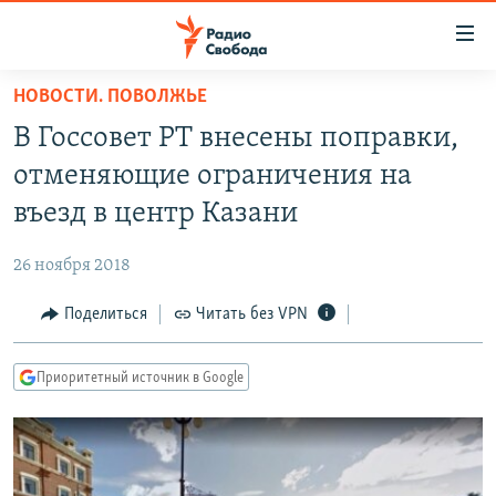
Ссылки
для
упрощенного
НОВОСТИ. ПОВОЛЖЬЕ
ПРОГРАММЫ
доступа
В Госсовет РТ внесены поправки,
ПОДКАСТЫ
Вернуться
отменяющие ограничения на
к
АВТОРСКИЕ ПРОЕКТЫ
въезд в центр Казани
основному
ЦИТАТЫ СВОБОДЫ
содержанию
26 ноября 2018
Вернутся
МНЕНИЯ
к
Поделиться
Читать без VPN
КУЛЬТУРА
главной
навигации
IDEL.РЕАЛИИ
Приоритетный источник в Google
Вернутся
КАВКАЗ.РЕАЛИИ
к
СЕВЕР.РЕАЛИИ
поиску
СИБИРЬ.РЕАЛИИ