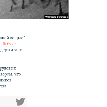
рошей вещью"
фейсбуке
ддерживает
трудовых
дзором, что
тников
тва.