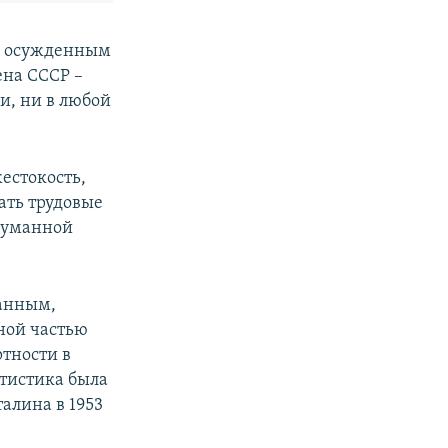
но осужденным
ена СССР –
и, ни в любой
жестокость,
лать трудовые
 гуманной
данным,
нной частью
тности в
атистика была
алина в 1953