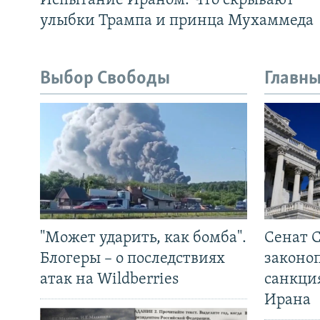
Испытание Ираном. Что скрывают
улыбки Трампа и принца Мухаммеда
Выбор Свободы
Главны
"Может ударить, как бомба".
Сенат 
Блогеры – о последствиях
законо
атак на Wildberries
санкци
Ирана