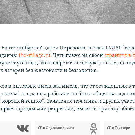
 Екатеринбурга Андрей Пирожков, назвал ГУЛАГ "хо
изданию
the-village.ru
. Чуть позже на своей
странице в 
унист уточнил, что сопереживает осужденным, но по
х лагерей без жестокости и беззакония.
ов в интервью высказал мысль, что от осужденных в 
 польза", когда они работали на благо общества под на
 "хорошей вещью". Заявление политика и других учас
торые оправдывали репрессии, вызвали критику общес
СР в Одноклассниках
СР в Твиттере