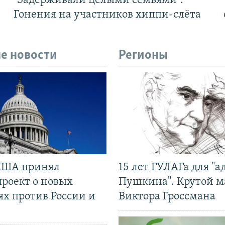
"Задерживали целыми семьями".
Гонения на участников хиппи-слёта
е новости
Регионы
США принял
15 лет ГУЛАГа для "а
проект о новых
Пушкина". Крутой 
ях против России и
Виктора Гроссмана