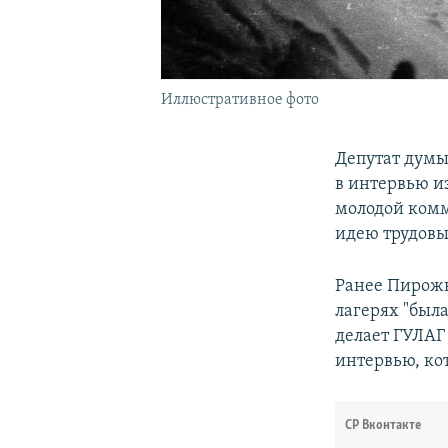
Иллюстративное фото
Депутат думы
в интервью 
молодой комм
идею трудовы
Ранее Пирожк
лагерях "была
делает ГУЛАГ
интервью, ко
СР Вконтакте