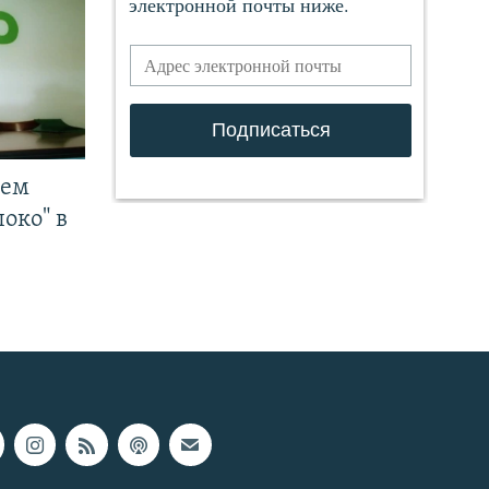
чем
око" в