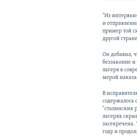
"Из интервью
и отправленн
пример той си
другой стран
Он добавил, ч
беззаконие и 
лагеря в сов
мерой наказа
В исправител
содержалось о
"сталинских 
лагерях скры
засекречена.
году и продо