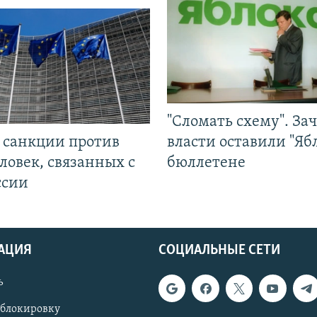
"Сломать схему". За
л санкции против
власти оставили "Ябл
ловек, связанных с
бюллетене
ссии
АЦИЯ
СОЦИАЛЬНЫЕ СЕТИ
ь
 блокировку