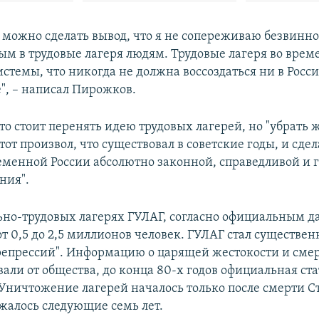
 можно сделать вывод, что я не сопереживаю безвин
ым в трудовые лагеря людям. Трудовые лагеря во врем
стемы, что никогда не должна воссоздаться ни в Росси
е", – написал Пирожков.
то стоит перенять идею трудовых лагерей, но "убрать 
тот произвол, что существовал в советские годы, и сде
ременной России абсолютно законной, справедливой и
ния".
ьно-трудовых лагерях ГУЛАГ, согласно официальным 
т 0,5 до 2,5 миллионов человек. ГУЛАГ стал существе
репрессий". Информацию о царящей жестокости и смер
вали от общества, до конца 80-х годов официальная ст
 Уничтожение лагерей началось только после смерти Ст
лжалось следующие семь лет.