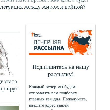
"Иран тянет время". Как долго будет
ситуация между миром и войной?
двоката
маршрут