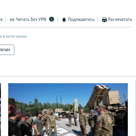
ся
Читать без VPN
Подпишитесь
Распечатать
е в категориях
орода