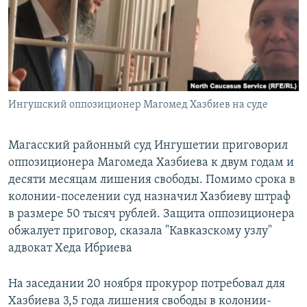
РАСПИСАНИЕ ВЕЩАНИЯ
ПОДПИШИТЕСЬ НА РАССЫЛКУ
СОЦИАЛЬНЫЕ СЕТИ
Ингушский оппозиционер Магомед Хазбиев на суде
Магасский районный суд Ингушетии приговорил
оппозиционера Магомеда Хазбиева к двум годам и
Все сайты РСЕ/РС
десяти месяцам лишения свободы. Помимо срока в
колонии-поселении суд назначил Хазбиеву штраф
в размере 50 тысяч рублей. Защита оппозиционера
обжалует приговор, сказала "Кавказскому узлу"
адвокат Хеда Ибриева
На заседании 20 ноября прокурор потребовал для
Хазбиева 3,5 года лишения свободы в колонии-