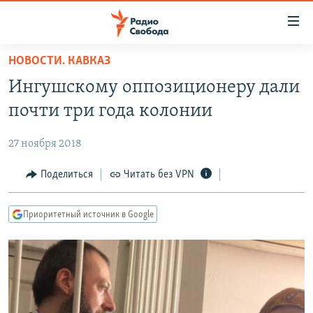
Ссылки
для
упрощенного
НОВОСТИ. КАВКАЗ
ПРОГРАММЫ
доступа
Ингушскому оппозиционеру дали
ПОДКАСТЫ
Вернуться
почти три года колонии
к
АВТОРСКИЕ ПРОЕКТЫ
основному
27 ноября 2018
ЦИТАТЫ СВОБОДЫ
содержанию
Вернутся
МНЕНИЯ
Поделиться
Читать без VPN
к
КУЛЬТУРА
главной
Приоритетный источник в Google
навигации
IDEL.РЕАЛИИ
Вернутся
КАВКАЗ.РЕАЛИИ
к
СЕВЕР.РЕАЛИИ
поиску
СИБИРЬ.РЕАЛИИ