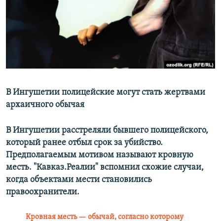
РАСПИСАНИЕ ВЕЩАНИЯ
ПОДПИШИТЕСЬ НА РАССЫЛКУ
СОЦИАЛЬНЫЕ СЕТИ
В Ингушетии полицейские могут стать жертвами
архаичного обычая
Все сайты РСЕ/РС
В Ингушетии расстреляли бывшего полицейского,
который ранее отбыл срок за убийство.
Предполагаемым мотивом называют кровную
месть. "Кавказ.Реалии" вспомнил схожие случаи,
когда объектами мести становились
правоохранители.
Кровная месть — обычай, согласно которому