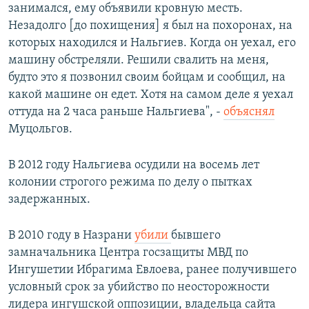
занимался, ему объявили кровную месть.
Незадолго [до похищения] я был на похоронах, на
которых находился и Нальгиев. Когда он уехал, его
машину обстреляли. Решили свалить на меня,
будто это я позвонил своим бойцам и сообщил, на
какой машине он едет. Хотя на самом деле я уехал
оттуда на 2 часа раньше Нальгиева", -
объяснял
Муцольгов.
В 2012 году Нальгиева осудили на восемь лет
колонии строгого режима по делу о пытках
задержанных.
В 2010 году в Назрани
убили
бывшего
замначальника Центра госзащиты МВД по
Ингушетии Ибрагима Евлоева, ранее получившего
условный срок за убийство по неосторожности
лидера ингушской оппозиции, владельца сайта