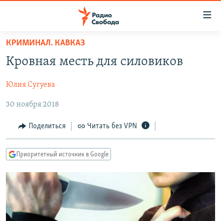
Ссылки
для
упрощенного
КРИМИНАЛ. КАВКАЗ
ПРОГРАММЫ
доступа
Кровная месть для силовиков
ПОДКАСТЫ
Вернуться
к
Юлия Сугуева
АВТОРСКИЕ ПРОЕКТЫ
основному
30 ноября 2018
ЦИТАТЫ СВОБОДЫ
содержанию
Вернутся
МНЕНИЯ
Поделиться
Читать без VPN
к
КУЛЬТУРА
главной
Приоритетный источник в Google
навигации
IDEL.РЕАЛИИ
Вернутся
КАВКАЗ.РЕАЛИИ
к
СЕВЕР.РЕАЛИИ
поиску
СИБИРЬ.РЕАЛИИ