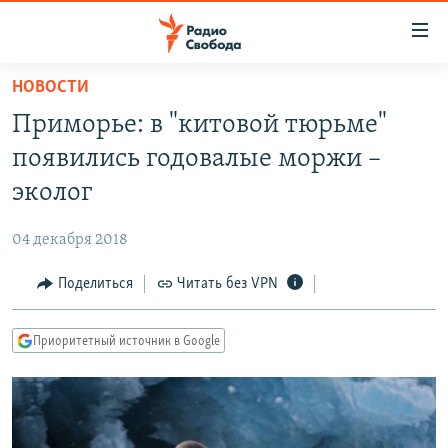
Ссылки
для
упрощенного
НОВОСТИ
ПРОГРАММЫ
доступа
Приморье: в "китовой тюрьме"
ПОДКАСТЫ
Вернуться
появились годовалые моржи –
к
АВТОРСКИЕ ПРОЕКТЫ
эколог
основному
ЦИТАТЫ СВОБОДЫ
содержанию
04 декабря 2018
Вернутся
МНЕНИЯ
к
Поделиться
Читать без VPN
КУЛЬТУРА
главной
навигации
IDEL.РЕАЛИИ
Приоритетный источник в Google
Вернутся
КАВКАЗ.РЕАЛИИ
к
СЕВЕР.РЕАЛИИ
поиску
СИБИРЬ.РЕАЛИИ