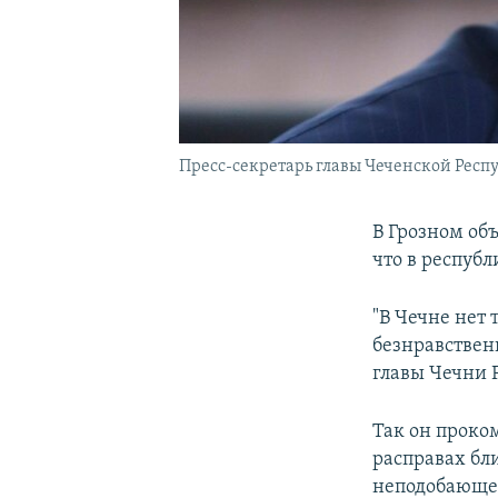
Пресс-секретарь главы Чеченской Респ
В Грозном об
что в респуб
"В Чечне нет 
безнравствен
главы Чечни 
Так он прок
расправах бл
неподобающем