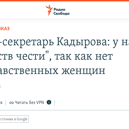
ВКАЗ
-секретарь Кадырова: у н
тв чести", так как нет
авственных женщин
8
ся
Читать без VPN
сточник в Google