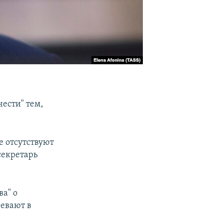
ести" тем,
е отсутствуют
секретарь
а" о
евают в