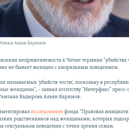
ублики Альви Каримов
ъяснили неприменяемость к Чечне термина "убийства ч
лике не бывает женщин с аморальным поведением.
так называемых 'убийств чести', поскольку в республик
ные женщины", - заявил агентству "Интерфакс" пресс-
Рамзана Кадырова Альви Каримов.
омментировал
исследование
фонда "Правовая инициатив
изких родственников над женщинами, которых подозр
 сексуальном поведении с точки зрения семьи.