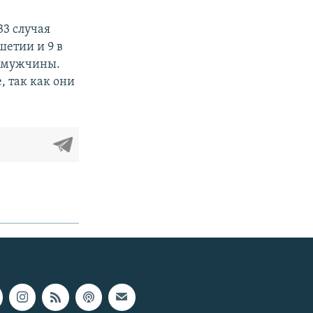
33 случая
шетии и 9 в
– мужчины.
, так как они