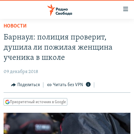
Ссылки
для
упрощенного
НОВОСТИ
ПРОГРАММЫ
доступа
Барнаул: полиция проверит,
ПОДКАСТЫ
Вернуться
душила ли пожилая женщина
к
АВТОРСКИЕ ПРОЕКТЫ
ученика в школе
основному
ЦИТАТЫ СВОБОДЫ
содержанию
09 декабря 2018
Вернутся
МНЕНИЯ
к
Поделиться
Читать без VPN
КУЛЬТУРА
главной
навигации
IDEL.РЕАЛИИ
Приоритетный источник в Google
Вернутся
КАВКАЗ.РЕАЛИИ
к
СЕВЕР.РЕАЛИИ
поиску
СИБИРЬ.РЕАЛИИ