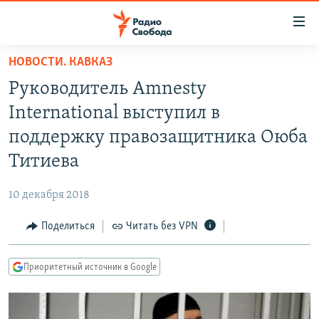
Ссылки
для
упрощенного
НОВОСТИ. КАВКАЗ
ПРОГРАММЫ
доступа
Руководитель Amnesty
ПОДКАСТЫ
Вернуться
International выступил в
к
АВТОРСКИЕ ПРОЕКТЫ
поддержку правозащитника Оюба
основному
ЦИТАТЫ СВОБОДЫ
содержанию
Титиева
Вернутся
МНЕНИЯ
к
10 декабря 2018
КУЛЬТУРА
главной
Поделиться
Читать без VPN
навигации
IDEL.РЕАЛИИ
Вернутся
КАВКАЗ.РЕАЛИИ
к
Приоритетный источник в Google
СЕВЕР.РЕАЛИИ
поиску
СИБИРЬ.РЕАЛИИ