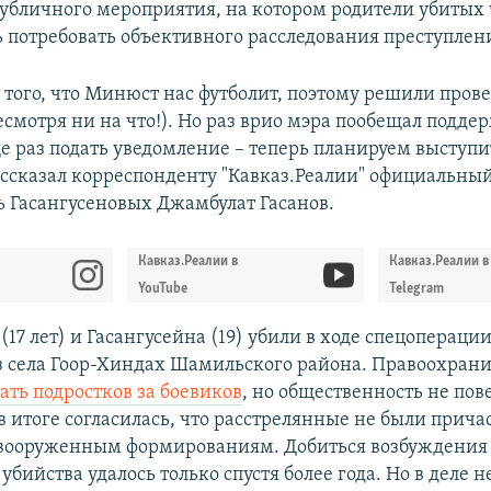
убличного мероприятия, на котором родители убитых
 потребовать объективного расследования преступлен
т того, что Минюст нас футболит, поэтому решили пров
есмотря ни на что!). Но раз врио мэра пообещал поддер
е раз подать уведомление – теперь планируем выступи
рассказал корреспонденту "Кавказ.Реалии" официальны
ь Гасангусеновых Джамбулат Гасанов.
Кавказ.Реалии в
Кавказ.Реалии в
YouTube
Telegram
(17 лет) и Гасангусейна (19) убили в ходе спецоперации
из села Гоор-Хиндах Шамильского района. Правоохран
ать подростков за боевиков
, но общественность не пов
в итоге согласилась, что расстрелянные не были прича
вооруженным формированиям. Добиться возбуждения 
 убийства удалось только спустя более года. Но в деле н