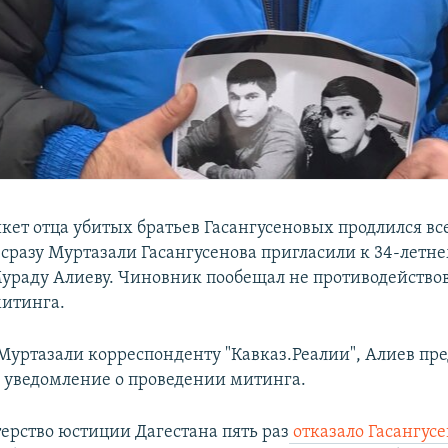
кет отца убитых братьев Гасангусеновых продлился вс
 сразу Муртазали Гасангусенова пригласили к 34-летн
раду Алиеву. Чиновник пообещал не противодействов
итинга.
Муртазали корреспонденту "Кавказ.Реалии", Алиев пр
ь уведомление о проведении митинга.
ерство юстиции Дагестана пять раз
отказало Гасангус