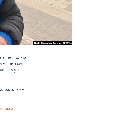
его несколько
ему врио мэра
ать ему в
едложил ему
еновым
в