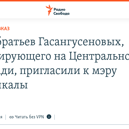
ВКАЗ
братьев Гасангусеновых,
ирующего на Центральн
ди, пригласили к мэру
чкалы
ся
Читать без VPN