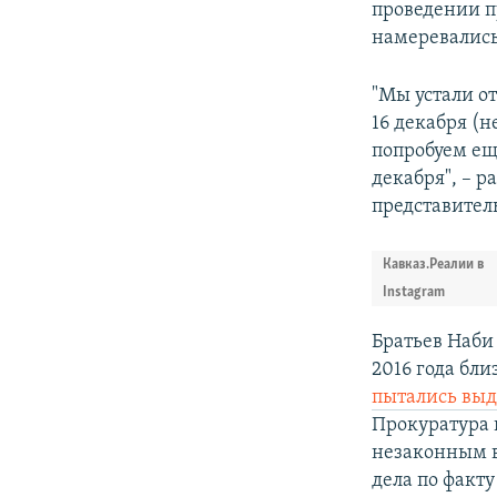
проведении п
намеревались
"Мы устали о
16 декабря (н
попробуем ещ
декабря", – 
представител
Кавказ.Реалии в
Instagram
Братьев Наби 
2016 года бл
пытались выд
Прокуратура 
незаконным 
дела по факту