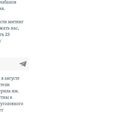
 чабанов
ия.
ести митинг
жать нас,
ть 23
й
 в августе
ители
ерила им.
стны к
уголовного
ет