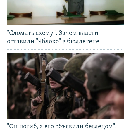
"Сломать схему". Зачем власти
оставили "Яблоко" в бюллетене
"Он погиб, а его объявили беглецом".