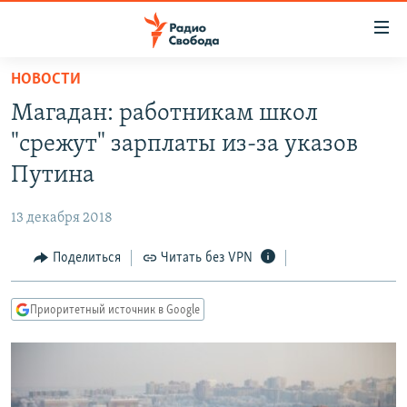
Ссылки
для
упрощенного
НОВОСТИ
ПРОГРАММЫ
доступа
Магадан: работникам школ
ПОДКАСТЫ
Вернуться
"срежут" зарплаты из-за указов
к
АВТОРСКИЕ ПРОЕКТЫ
Путина
основному
ЦИТАТЫ СВОБОДЫ
содержанию
13 декабря 2018
Вернутся
МНЕНИЯ
к
Поделиться
Читать без VPN
КУЛЬТУРА
главной
навигации
IDEL.РЕАЛИИ
Приоритетный источник в Google
Вернутся
КАВКАЗ.РЕАЛИИ
к
СЕВЕР.РЕАЛИИ
поиску
СИБИРЬ.РЕАЛИИ