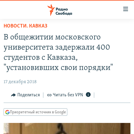
Ссылки
для
упрощенного
НОВОСТИ. КАВКАЗ
ПРОГРАММЫ
доступа
В общежитии московского
ПОДКАСТЫ
Вернуться
университета задержали 400
к
АВТОРСКИЕ ПРОЕКТЫ
студентов с Кавказа,
основному
ЦИТАТЫ СВОБОДЫ
содержанию
"установивших свои порядки"
Вернутся
МНЕНИЯ
к
17 декабря 2018
КУЛЬТУРА
главной
Поделиться
Читать без VPN
навигации
IDEL.РЕАЛИИ
Вернутся
КАВКАЗ.РЕАЛИИ
к
Приоритетный источник в Google
СЕВЕР.РЕАЛИИ
поиску
СИБИРЬ.РЕАЛИИ