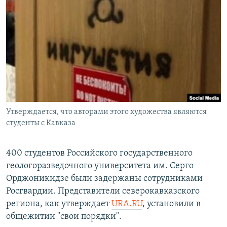
РАСПИСАНИЕ ВЕЩАНИЯ
ПОДПИШИТЕСЬ НА РАССЫЛКУ
СОЦИАЛЬНЫЕ СЕТИ
Утверждается, что авторами этого художества являются
Все сайты РСЕ/РС
студенты с Кавказа
400 студентов Российского государственного
геологоразведочного университета им. Серго
Орджоникидзе были задержаны сотрудниками
Росгвардии. Представители северокавказского
региона, как утверждает
URA.RU
, установили в
общежитии "свои порядки".