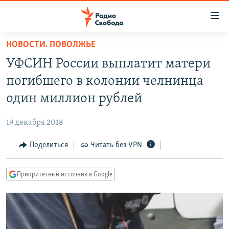
Ссылки
для
упрощенного
НОВОСТИ. ПОВОЛЖЬЕ
ПРОГРАММЫ
доступа
УФСИН России выплатит матери
ПОДКАСТЫ
Вернуться
погибшего в колонии челнинца
к
АВТОРСКИЕ ПРОЕКТЫ
один миллион рублей
основному
ЦИТАТЫ СВОБОДЫ
содержанию
19 декабря 2018
Вернутся
МНЕНИЯ
к
Поделиться
Читать без VPN
КУЛЬТУРА
главной
навигации
IDEL.РЕАЛИИ
Приоритетный источник в Google
Вернутся
КАВКАЗ.РЕАЛИИ
к
СЕВЕР.РЕАЛИИ
поиску
СИБИРЬ.РЕАЛИИ