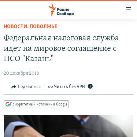
Ссылки
для
упрощенного
НОВОСТИ. ПОВОЛЖЬЕ
ПРОГРАММЫ
доступа
Федеральная налоговая служба
ПОДКАСТЫ
Вернуться
идет на мировое соглашение с
к
АВТОРСКИЕ ПРОЕКТЫ
ПСО "Казань"
основному
ЦИТАТЫ СВОБОДЫ
содержанию
20 декабря 2018
Вернутся
МНЕНИЯ
к
Поделиться
Читать без VPN
КУЛЬТУРА
главной
навигации
IDEL.РЕАЛИИ
Приоритетный источник в Google
Вернутся
КАВКАЗ.РЕАЛИИ
к
СЕВЕР.РЕАЛИИ
поиску
СИБИРЬ.РЕАЛИИ