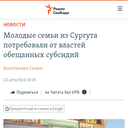
Ссылки
для
упрощенного
НОВОСТИ
ПРОГРАММЫ
доступа
Молодые семьи из Сургута
ПОДКАСТЫ
Вернуться
потребовали от властей
к
АВТОРСКИЕ ПРОЕКТЫ
обещанных субсидий
основному
ЦИТАТЫ СВОБОДЫ
содержанию
Константин Силин
Вернутся
МНЕНИЯ
к
22 декабря 2018
КУЛЬТУРА
главной
навигации
IDEL.РЕАЛИИ
Поделиться
Читать без VPN
Вернутся
КАВКАЗ.РЕАЛИИ
к
Приоритетный источник в Google
СЕВЕР.РЕАЛИИ
поиску
СИБИРЬ.РЕАЛИИ