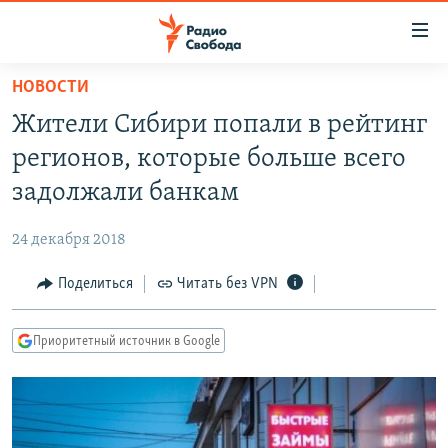
Ссылки
для
упрощенного
НОВОСТИ
ПРОГРАММЫ
доступа
Жители Сибири попали в рейтинг
ПОДКАСТЫ
Вернуться
регионов, которые больше всего
к
АВТОРСКИЕ ПРОЕКТЫ
задолжали банкам
основному
ЦИТАТЫ СВОБОДЫ
содержанию
24 декабря 2018
Вернутся
МНЕНИЯ
к
Поделиться
Читать без VPN
КУЛЬТУРА
главной
навигации
IDEL.РЕАЛИИ
Приоритетный источник в Google
Вернутся
КАВКАЗ.РЕАЛИИ
к
СЕВЕР.РЕАЛИИ
поиску
СИБИРЬ.РЕАЛИИ