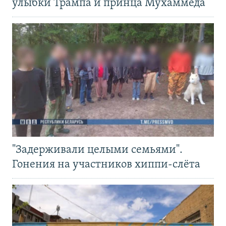
улыбки Трампа и принца Мухаммеда
"Задерживали целыми семьями".
Гонения на участников хиппи-слёта