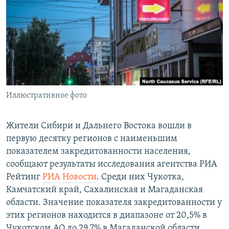
РАСПИСАНИЕ ВЕЩАНИЯ
ПОДПИШИТЕСЬ НА РАССЫЛКУ
СОЦИАЛЬНЫЕ СЕТИ
Иллюстративное фото
Все сайты РСЕ/РС
Жители Сибири и Дальнего Востока вошли в
первую десятку регионов с наименьшим
показателем закредитованности населения,
сообщают результаты исследования агентства РИА
Рейтинг
РИА Новости
. Среди них Чукотка,
Камчатский край, Сахалинская и Магаданская
области. Значение показателя закредитованности у
этих регионов находится в диапазоне от 20,5% в
Чукотском АО до 29,7% в Магаданской области.