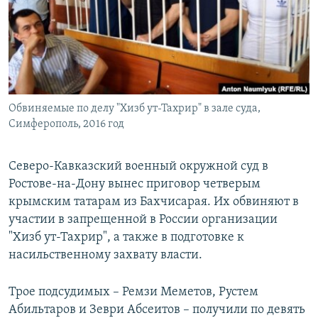
РАСПИСАНИЕ ВЕЩАНИЯ
ПОДПИШИТЕСЬ НА РАССЫЛКУ
СОЦИАЛЬНЫЕ СЕТИ
Обвиняемые по делу "Хизб ут-Тахрир" в зале суда,
Симферополь, 2016 год
Северо-Кавказский военный окружной суд в
Все сайты РСЕ/РС
Ростове-на-Дону вынес приговор четверым
крымским татарам из Бахчисарая. Их обвиняют в
участии в запрещенной в России организации
"Хизб ут-Тахрир", а также в подготовке к
насильственному захвату власти.
Трое подсудимых – Ремзи Меметов, Рустем
Абильтаров и Зеври Абсеитов – получили по девять