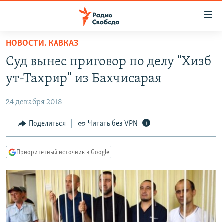
Ссылки
для
упрощенного
НОВОСТИ. КАВКАЗ
ПРОГРАММЫ
доступа
Суд вынес приговор по делу "Хизб
ПОДКАСТЫ
Вернуться
ут-Тахрир" из Бахчисарая
к
АВТОРСКИЕ ПРОЕКТЫ
основному
24 декабря 2018
ЦИТАТЫ СВОБОДЫ
содержанию
Вернутся
МНЕНИЯ
Поделиться
Читать без VPN
к
КУЛЬТУРА
главной
Приоритетный источник в Google
навигации
IDEL.РЕАЛИИ
Вернутся
КАВКАЗ.РЕАЛИИ
к
СЕВЕР.РЕАЛИИ
поиску
СИБИРЬ.РЕАЛИИ