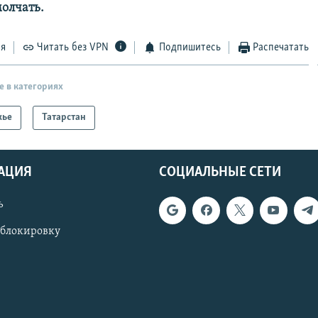
олчать.
ся
Читать без VPN
Подпишитесь
Распечатать
е в категориях
жье
Татарстан
АЦИЯ
СОЦИАЛЬНЫЕ СЕТИ
ь
 блокировку