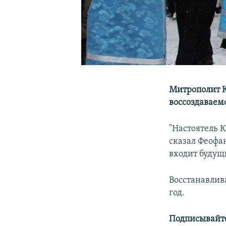
Митрополит К
воссоздаваем
"Настоятель 
сказал Феофа
входит будущи
Восстанавлива
год.
Подписывайте