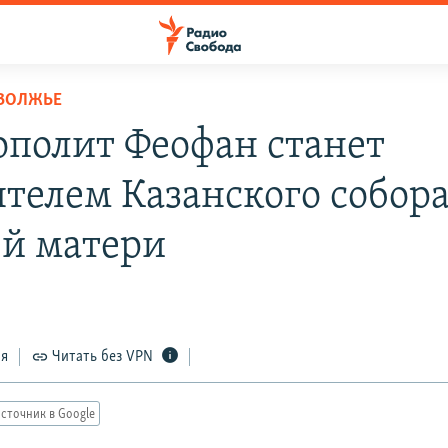
ОВОЛЖЬЕ
полит Феофан станет
ятелем Казанского собор
й матери
8
ся
Читать без VPN
сточник в Google