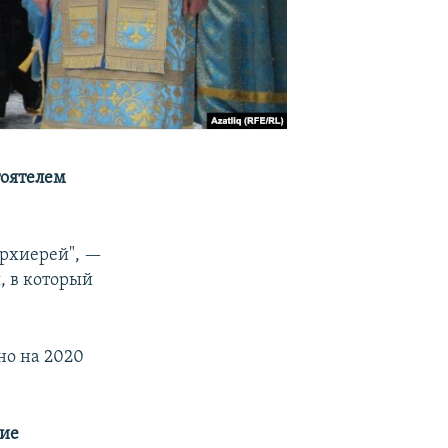
тоятелем
архиерей", —
, в который
но на 2020
гие