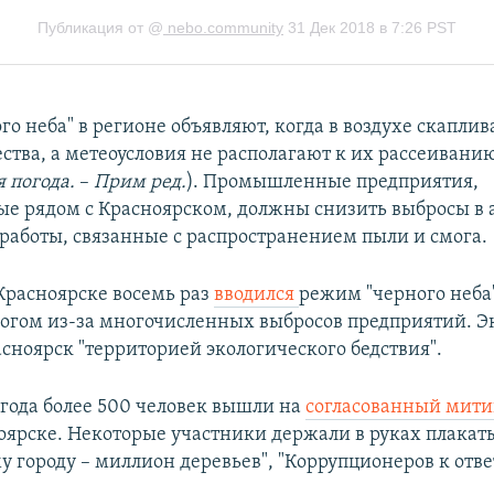
о неба" в регионе объявляют, когда в воздухе скапли
ства, а метеоусловия не располагают к их рассеивани
я погода.
–​
Прим ред.
). Промышленные предприятия,
е рядом с Красноярском, должны снизить выбросы в 
 работы, связанные с распространением пыли и смога.
 Красноярске восемь раз
вводился
режим "черного неба"
огом из-за многочисленных выбросов предприятий. Э
сноярск "территорией экологического бедствия".
 года более 500 человек вышли на
согласованный мити
ноярске. Некоторые участники держали в руках плакат
 городу – миллион деревьев", "Коррупционеров к отве