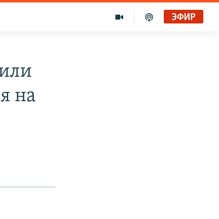
ЭФИР
лили
я на