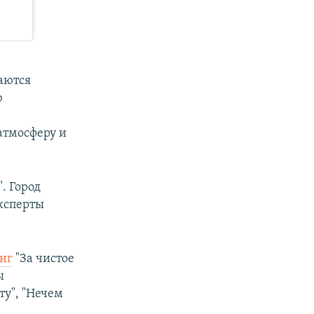
ваются
ю
атмосферу и
. Город
ксперты
нг
"За чистое
ы
ту", "Нечем