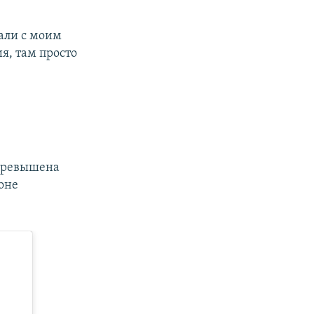
лали с моим
я, там просто
 превышена
оне