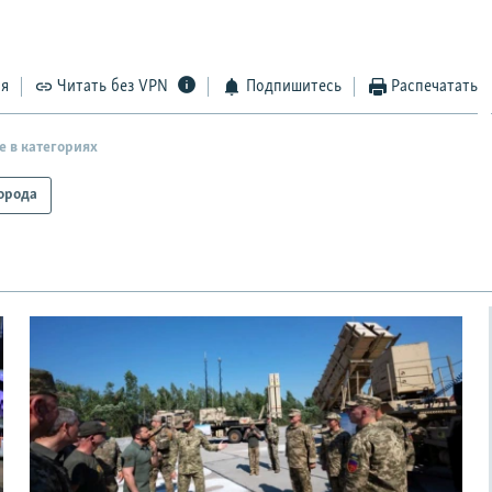
ся
Читать без VPN
Подпишитесь
Распечатать
е в категориях
орода