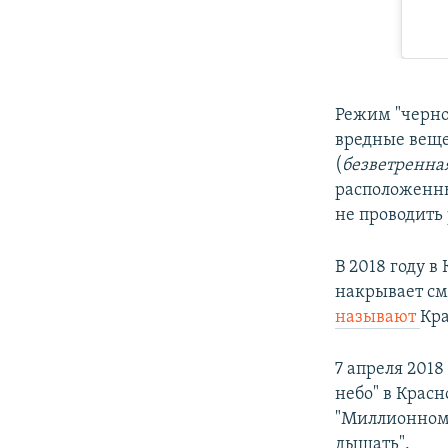
Режим "черног
вредные веще
(
безветренна
расположенны
не проводить
В 2018 году в
накрывает см
называют
Кра
7 апреля 2018
небо" в Крас
"Миллионному
дышать".