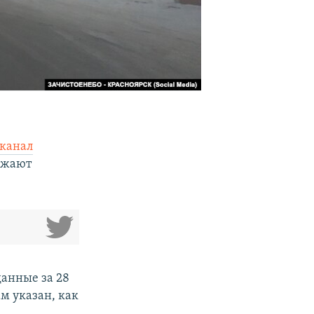
 канал
лжают
анные за 28
м указан, как