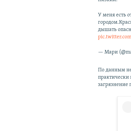
У меня есть о
городом.Крас
дышать опасн
pic.twitter.c
— Мари (@ma
По данным н
практически 
загрязнение 